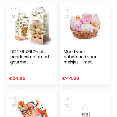
UITTERNPILZ-set,
Mand voor
paddenstoelbroed
babymand voor
gourmet-
meisjes – met
oesterpaddenstoe
babykleertjes,
len oogsten in 10
benodigdheden
dagen top-
voor
€
24.95
€
44.99
kinderkeukenacce
pasgeborenen,
ssoires…
babydeken, roze
dekbed en
zachte…