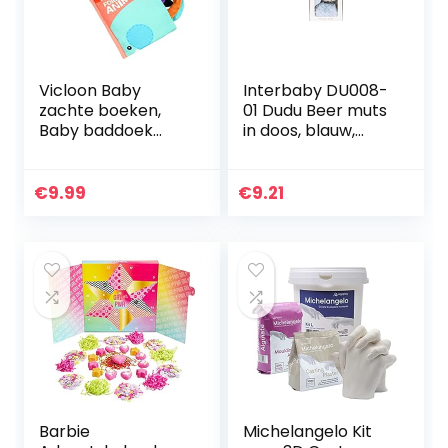
Vicloon Baby
Interbaby DU008-
zachte boeken,
01 Dudu Beer muts
Baby baddoek
in doos, blauw,
boek, Rustige
uniseks
Boeken voor 0-3
jaar oude peuters
€
9.99
€
9.21
kinderen, 3D
Zintuiglijke…
Barbie
Michelangelo Kit