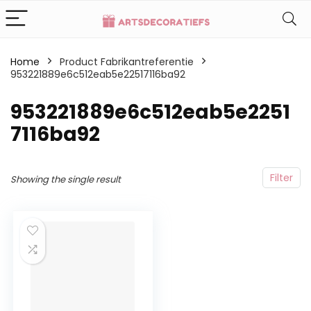
Home
Product Fabrikantreferentie
953221889e6c512eab5e22517116ba92
953221889e6c512eab5e2251
7116ba92
Filter
Showing the single result