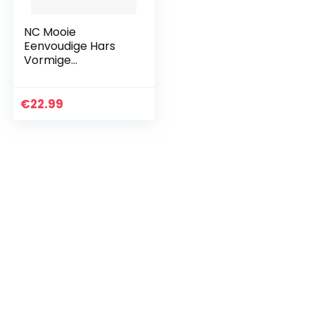
NC Mooie
Eenvoudige Hars
Vormige
Aandenken Doos
Decoratieve
Vriendschap
€
22.99
Cadeau voor
Sieraden –
Vierkante Doos