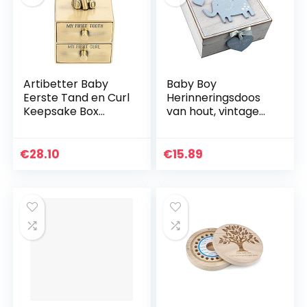
Artibetter Baby
Baby Boy
Eerste Tand en Curl
Herinneringsdoos
Keepsake Box
van hout, vintage
Antieke Tand Box
stijl
Kids Tanden Fairy
Houder Opslag
€
28.10
€
15.89
Case Lade
Organizer…