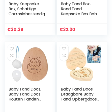
Baby Keepsake
Baby Tand Box,
Box, Schattige
Rond Tand
Corrosiebestendig
Keepsake Box Baby
e Duurzame
Save Melk Tanden
Modieuze
Houten
Verschijning Tand
Opbergdoos, Kids
€
30.39
€
32.30
Fairy Geschenken
Shower &
voor Meisjes…
Verjaardagscadeau
(5 x 5…
Baby Tand Doos,
Baby Tand Doos,
Baby Tand Doos
Draagbare Baby
Houten Tanden
Tand Opbergdoos
Opslag Keepsake
Hartvormige
Box Organizer voor
Houten Kinderen