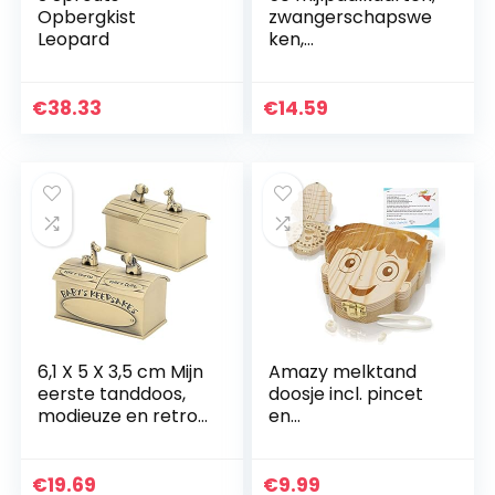
Opbergkist
zwangerschapswe
Leopard
ken,
zwangerschapswe
ken, cadeaus voor
zwangere vrouwen,
€
38.33
€
14.59
aanstaande
moeder…
6,1 X 5 X 3,5 cm Mijn
Amazy melktand
eerste tanddoos,
doosje incl. pincet
modieuze en retro
en
Europese stijl
tandenfeeënbrief –
babytanddoos
Schattig houten
Zinklegering Baby
tandendoosje om
€
19.69
€
9.99