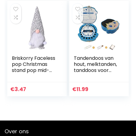
Briskorry Faceless
Tandendoos van
pop Christmas
hout, melktanden,
stand pop mid-
tanddoos voor
jaar decoratie
melktanden,
kerst festival
meisjes en jongens,
decoratie (A, 1
melktandendoosje
€
3.47
€
11.99
stuk)
van hout,
opbergdoos…
Over ons