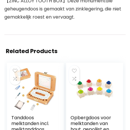
【ZINC ALLOY TOOTH BOX】Deze monumentale
geheugendoos is gemaakt van zinklegering, die niet
gemakkelijk roest en vervaagt.
Related Products
Tanddoos
Opbergdoos voor
melktanden incl.
melktanden van
melktanddoos
hout, gepolijst en