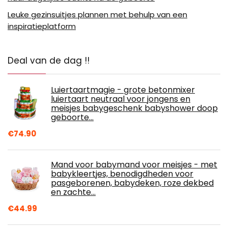
Leuke gezinsuitjes plannen met behulp van een
inspiratieplatform
Deal van de dag !!
Luiertaartmagie - grote betonmixer
luiertaart neutraal voor jongens en
meisjes babygeschenk babyshower doop
geboorte…
€
74.90
Mand voor babymand voor meisjes - met
babykleertjes, benodigdheden voor
pasgeborenen, babydeken, roze dekbed
en zachte…
€
44.99