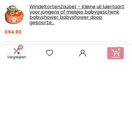
WindeltortenZauber - Kleine uil luiertaart
voor jongens of meisjes babygeschenk
babyshower babyshower doop
geboorte…
€
94.90
0
FLAIGO Kerst Pack Sticker 1 Inch 500
0
Etiketten op een rol Verschillende Design
Vergelijken
Patroon Ronde Etiketten Decoratieve…
€
8.00
goldbuch Babyalbum Sweet and Fresh
Girl in Turnowsky design, kunstdruk,
fotoalbum met 60 witte, pergamijn en 4…
€
43.26