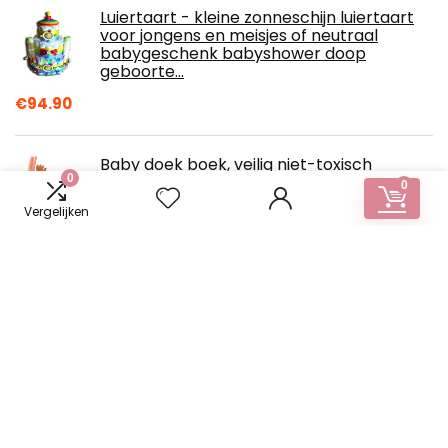
Luiertaart - kleine zonneschijn luiertaart
voor jongens en meisjes of neutraal
babygeschenk babyshower doop
geboorte…
€
94.90
Baby doek boek, veilig niet-toxisch
0
bijtbaar doek boek voor baby's peuters,
0
baby bad boek met dieren staarten,
Vergelijken
beste…
€
14.11
MAMMUT 129007 - 3D herinneringen
gipsafdruk set babybuik, complete set
met 4 gipsbinders, 1 vaseline, 6
acrylkleuren, 2…
€
24.48