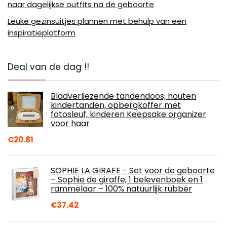
naar dagelijkse outfits na de geboorte
Leuke gezinsuitjes plannen met behulp van een
inspiratieplatform
Deal van de dag !!
Bladverliezende tandendoos, houten
kindertanden, opbergkoffer met
fotosleuf, kinderen Keepsake organizer
voor haar
€
20.81
SOPHIE LA GIRAFE - Set voor de geboorte
– Sophie de giraffe, 1 belevenboek en 1
rammelaar – 100% natuurlijk rubber
€
37.42