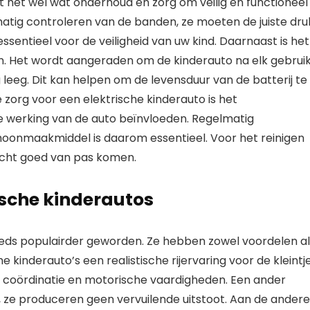
t het wel wat onderhoud en zorg om veilig en functioneel
matig controleren van de banden, ze moeten de juiste dru
essentieel voor de veiligheid van uw kind. Daarnaast is het
. Het wordt aangeraden om de kinderauto na elk gebrui
dig leeg. Dit kan helpen om de levensduur van de batterij te
zorg voor een elektrische kinderauto is het
de werking van de auto beïnvloeden. Regelmatig
onmaakmiddel is daarom essentieel. Voor het reinigen
ucht goed van pas komen.
ische kinderautos
steeds populairder geworden. Ze hebben zowel voordelen a
 kinderauto’s een realistische rijervaring voor de kleintje
 coördinatie en motorische vaardigheden. Een ander
ijn, ze produceren geen vervuilende uitstoot. Aan de andere