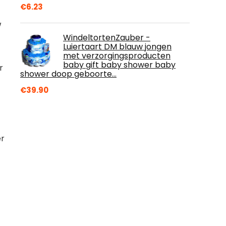
€
6.23
W
WindeltortenZauber -
Luiertaart DM blauw jongen
met verzorgingsproducten
baby gift baby shower baby
r
shower doop geboorte…
€
39.90
er