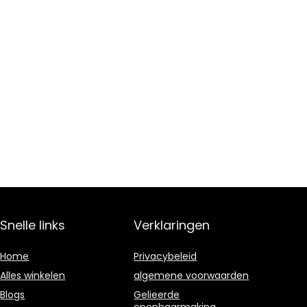
Snelle links
Verklaringen
Home
Privacybeleid
Alles winkelen
algemene voorwaarden
Blogs
Gelieerde
openbaarmaking