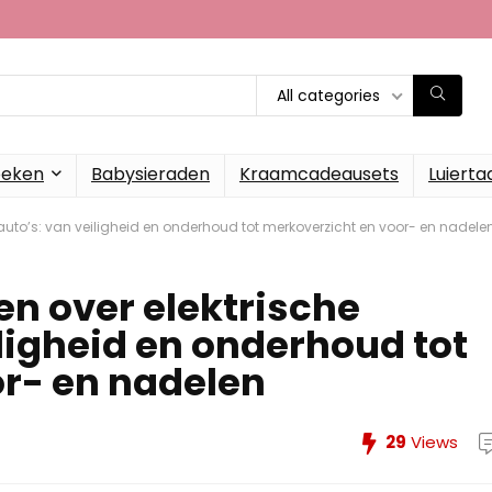
All categories
oeken
Babysieraden
Kraamcadeausets
Luierta
rauto’s: van veiligheid en onderhoud tot merkoverzicht en voor- en nadele
en over elektrische
ligheid en onderhoud tot
r- en nadelen
29
Views