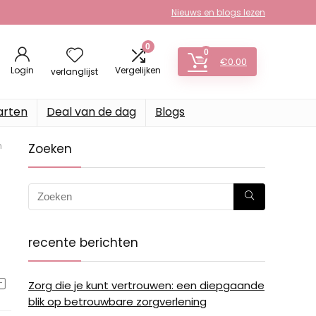
Nieuws en blogs lezen
0
0
€
0.00
Login
Vergelijken
verlanglijst
arten
Deal van de dag
Blogs
n
Zoeken
recente berichten
Zorg die je kunt vertrouwen: een diepgaande
blik op betrouwbare zorgverlening