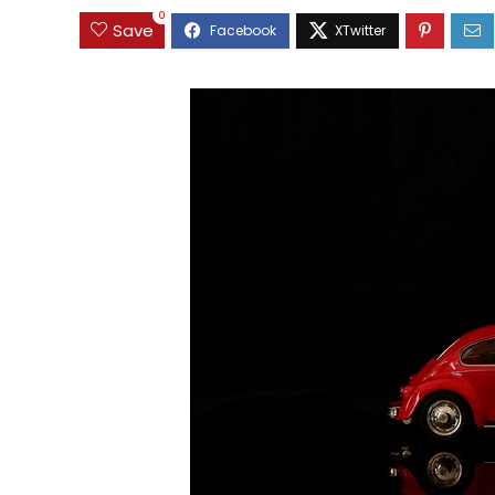
0
Save