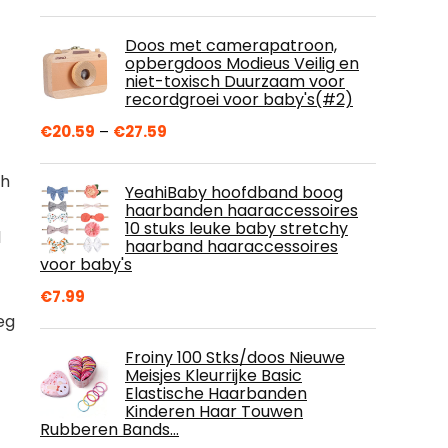
Doos met camerapatroon,
opbergdoos Modieus Veilig en
niet-toxisch Duurzaam voor
recordgroei voor baby's(#2)
Price
€
20.59
–
€
27.59
range:
€20.59
ch
YeahiBaby hoofdband boog
through
haarbanden haaraccessoires
€27.59
10 stuks leuke baby stretchy
l
haarband haaraccessoires
voor baby's
€
7.99
eg
Froiny 100 Stks/doos Nieuwe
Meisjes Kleurrijke Basic
Elastische Haarbanden
Kinderen Haar Touwen
Rubberen Bands…