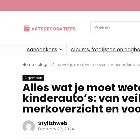
Search
for:
Aandenkens
Albums, fotolijsten en dagb
Home
»
blogs
»
Alles wat je moet weten over elektrische kinde
Algemeen
Alles wat je moet wet
kinderauto’s: van vei
merkoverzicht en voo
Stylishweb
February 22, 2024