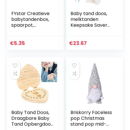
FYstar Creatieve
Baby tand doos,
babytandenbox,
melktanden
spaarpot,
Keepsake Saver
opbergdoos, hout,
dozen, houten
kinderen,
eerste verloren
tandenhouder,
tand organisator
€
5.35
€
23.67
organizer, box,
opslag voor
melktand,
kinderen jongens…
souvenir…
Baby Tand Doos,
Briskorry Faceless
Draagbare Baby
pop Christmas
Tand Opbergdoos
stand pop mid-
Hartvormige
jaar decoratie