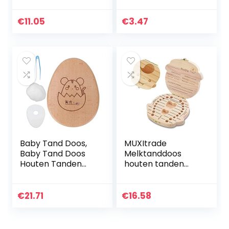
Houten Kinderen
kerst festival
Keepsake Holder
decoratie (A, 1
€
11.05
€
3.47
Organizer
stuk)
Baby Tand Doos,
MUXItrade
Baby Tand Doos
Melktanddoos
Houten Tanden
houten tanden
Opslag Keepsake
doos kinderen
Box Organizer voor
tanddoos voor het
Tanden Baby
bewaren van
€
21.71
€
16.58
Shower
melktanden
Verjaardagscadea
bewaren
u
Keepsake Box…