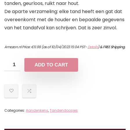
tanden, geurloos, ruikt naar hout.
De aparte verzameling: elke tand heeft een gat dat
overeenkomt met de houder en bepaalde gegevens
van het tandafval kan schrijven. Dat is zeer zinvol.
Amazon.nl Price:
€
11.99
(as of 10/04/2023 15:04 PST-
Details
)
&
FREE Shipping
.
ADD TO CART
Categories:
Aandenkens
,
Tandendoosjes