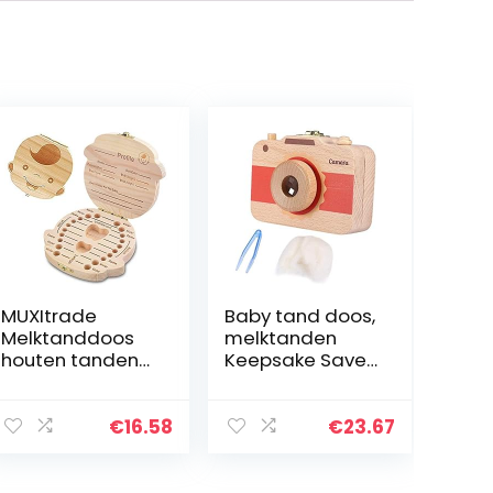
MUXItrade
Baby tand doos,
Melktanddoos
melktanden
houten tanden
Keepsake Saver
doos kinderen
dozen, houten
tanddoos voor
eerste verloren
het bewaren
tand
€
16.58
€
23.67
van melktanden
organisator
bewaren
opslag voor
Keepsake Box…
kinderen