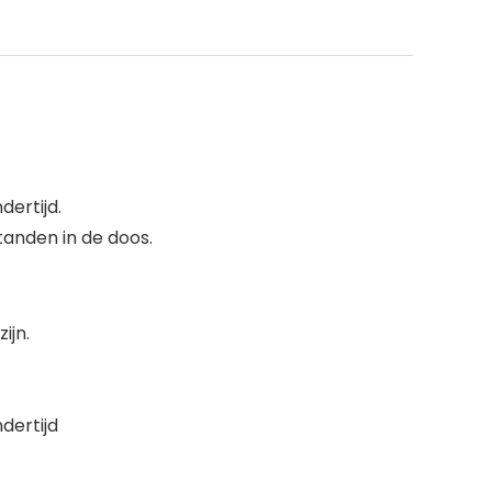
ertijd.
tanden in de doos.
ijn.
dertijd