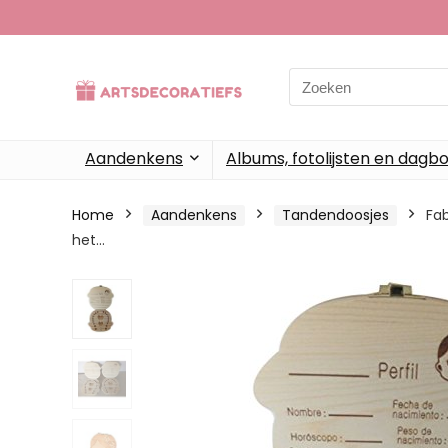
Search
for:
Aandenkens
Albums, fotolijsten en dagb
Home
Aandenkens
Tandendoosjes
Fab
het…