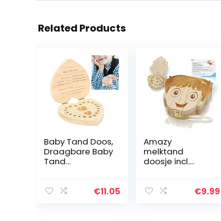
Related Products
Baby Tand Doos,
Amazy
Draagbare Baby
melktand
Tand
doosje incl.
Opbergdoos
pincet en
Hartvormige
tandenfeeënbri
Houten Kinderen
ef – Schattig
€
11.05
€
9.99
Keepsake
houten
Holder
tandendoosje
Organizer
om de