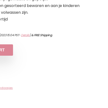
n gesorteerd bewaren en aan je kinderen
volwassen zijn.
rtijd
/2023 15:04 PST-
Details
)
&
FREE Shipping
.
RT
ndoosjes