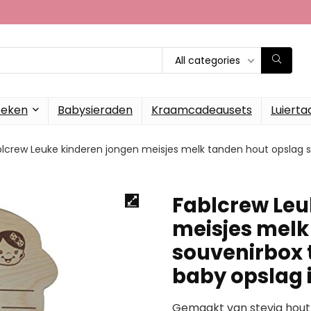
All categories
oeken
Babysieraden
Kraamcadeausets
Luierta
lcrew Leuke kinderen jongen meisjes melk tanden hout opslag s
Fablcrew Leu
meisjes melk
souvenirbox 
baby opslag 
Gemaakt van stevig hout, 