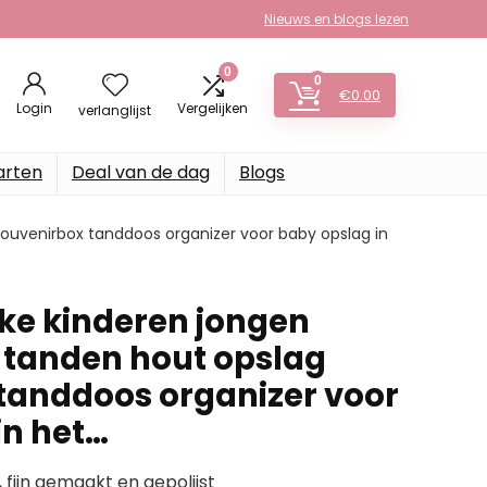
Nieuws en blogs lezen
0
0
€
0.00
Login
Vergelijken
verlanglijst
arten
Deal van de dag
Blogs
ouvenirbox tanddoos organizer voor baby opslag in
ke kinderen jongen
 tanden hout opslag
tanddoos organizer voor
in het…
fijn gemaakt en gepolijst