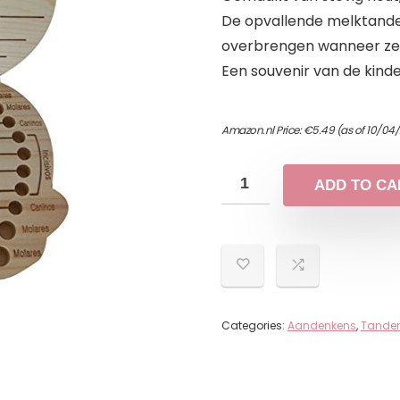
De opvallende melktande
overbrengen wanneer ze 
Een souvenir van de kinde
Amazon.nl Price:
€
5.49
(as of 10/04
ADD TO CA
Categories:
Aandenkens
,
Tande