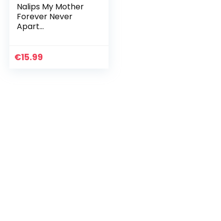
Nalips My Mother
Forever Never
Apart
Gepersonaliseerd
cadeau voor
moeder, lange
€
15.99
afstand staat
koffiemok,
moeder…