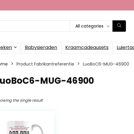
All categories
oeken
Babysieraden
Kraamcadeausets
Luierta
ome
Product Fabrikantreferentie
LuoBoC6-MUG-46900
LuoBoC6-MUG-46900
owing the single result