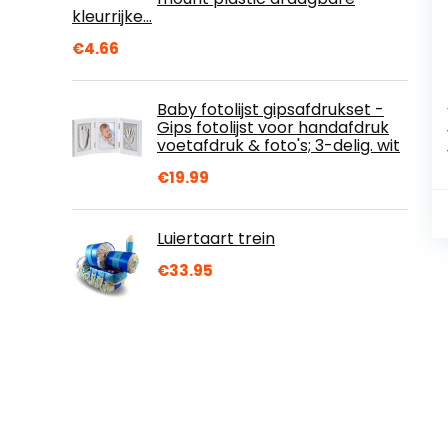
kleurrijke…
€
4.66
Baby fotolijst gipsafdrukset -
Gips fotolijst voor handafdruk
voetafdruk & foto's; 3-delig. wit
€
19.99
Luiertaart trein
€
33.95