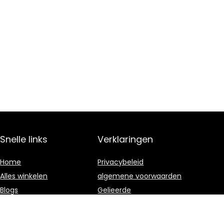
Snelle links
Verklaringen
Home
Privacybeleid
Alles winkelen
algemene voorwaarden
Blogs
Gelieerde
openbaarmaking
Overzicht
Onze webshops