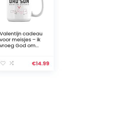
Valentijn cadeau
voor meisjes – ik
vroeg God om
een engel Hij
stuurde me mijn
Smartass Abby
€
14.99
Vrouw Ze is een
beetje gek…