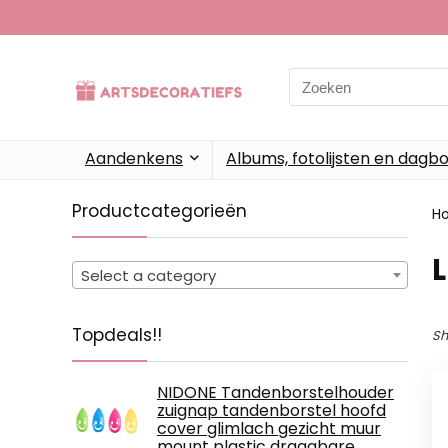
Search
for:
Aandenkens
Albums, fotolijsten en dagb
Productcategorieën
H
Select a category
Topdeals!!
Sh
NIDONE Tandenborstelhouder
zuignap tandenborstel hoofd
cover glimlach gezicht muur
mount plastic draagbare