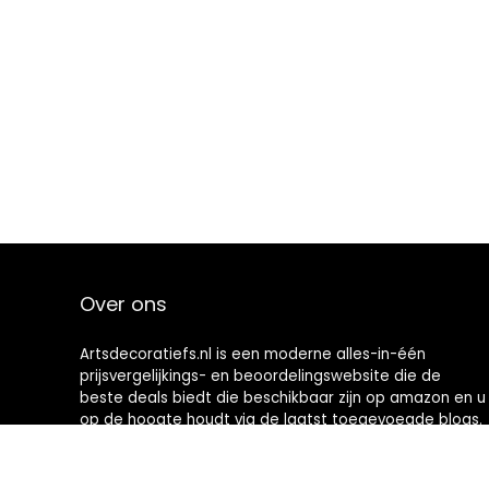
Over ons
Artsdecoratiefs.nl is een moderne alles-in-één
prijsvergelijkings- en beoordelingswebsite die de
beste deals biedt die beschikbaar zijn op amazon en u
op de hoogte houdt via de laatst toegevoegde blogs.
Alle afbeeldingen zijn auteursrechtelijk beschermd
door hun respectievelijke eigenaren. Alle geciteerde
inhoud is afgeleid van hun respectievelijke bronnen.