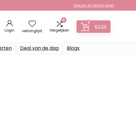
Nieuws en blogs lezen
0
0
€
0.00
Login
Vergelijken
verlanglijst
arten
Deal van de dag
Blogs