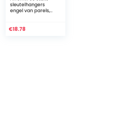
sleutelhangers
engel van parels,
sleutelhangers,
cadeau, doop voor
bruiloft, feest,
€
18.78
chocolade, snoep…