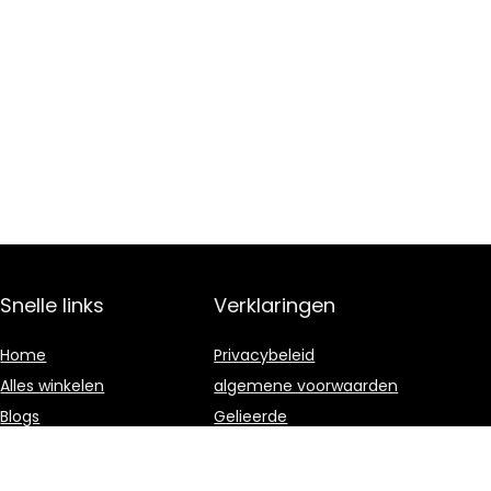
Snelle links
Verklaringen
Home
Privacybeleid
Alles winkelen
algemene voorwaarden
Blogs
Gelieerde
openbaarmaking
Overzicht
Onze webshops