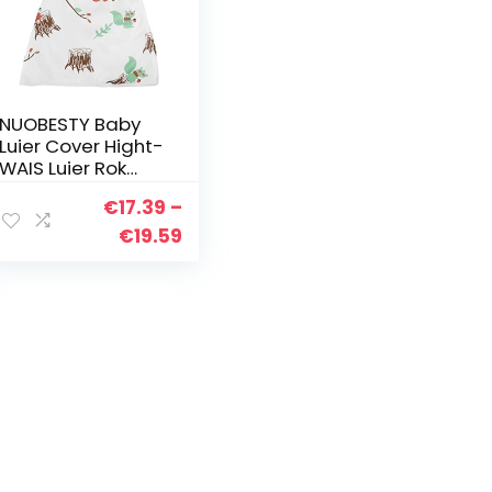
NUOBESTY Baby
Luier Cover Hight-
WAIS Luier Rok
Katoen Training
€
17.39
–
Broek Luier Rokken
voor Baby
Price
€
19.59
range:
€17.39
through
€19.59