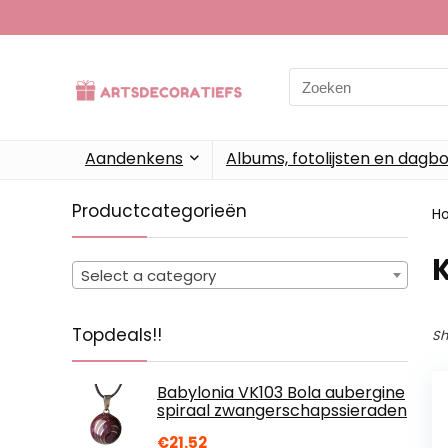
Search
for:
Aandenkens
Albums, fotolijsten en dagb
Productcategorieën
H
K
Select a category
Topdeals!!
Sh
Babylonia VK103 Bola aubergine
spiraal zwangerschapssieraden
€
21.52