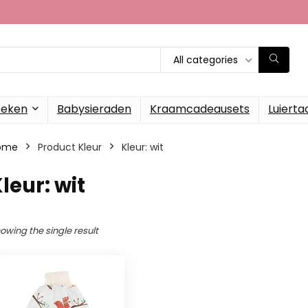
All categories
oeken
Babysieraden
Kraamcadeausets
Luierta
ome
Product Kleur
Kleur: wit
leur: wit
owing the single result