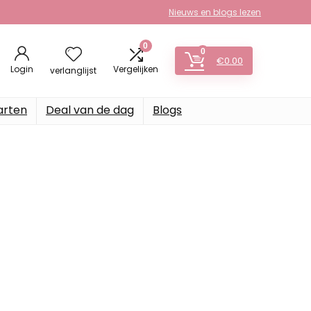
Nieuws en blogs lezen
0
0
€
0.00
Login
Vergelijken
verlanglijst
arten
Deal van de dag
Blogs