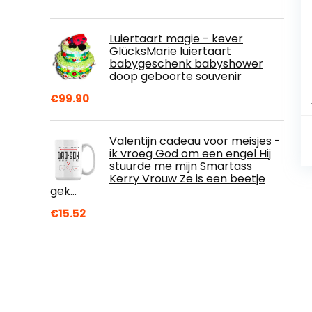
Luiertaart magie - kever
GlücksMarie luiertaart
babygeschenk babyshower
doop geboorte souvenir
€
99.90
Valentijn cadeau voor meisjes -
ik vroeg God om een engel Hij
stuurde me mijn Smartass
Kerry Vrouw Ze is een beetje
gek…
€
15.52