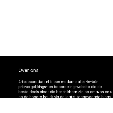
Over ons
Artsdecoratiefs.nl is een moderne alles-in-één
prijsvergelijkings- en beoordelingswebsite die de
beste deals biedt die beschikbaar zijn op amazon en u
op de hoogte houdt via de laatst toegevoegde blogs.
Alle afbeeldingen zijn auteursrechtelijk beschermd
door hun respectievelijke eigenaren. Alle geciteerde
inhoud is afgeleid van hun respectievelijke bronnen.