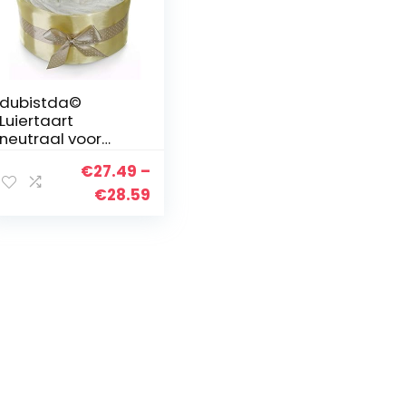
dubistda©
Luiertaart
neutraal voor
jongens en
€
27.49
–
meisjes
rozenbloesem |
Price
€
28.59
cadeau voor de
range:
geboorte | 24-
€27.49
delig | cadeau
through
voor…
€28.59