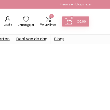
Nieuws en blogs lezen
0
0
€
0.00
Login
Vergelijken
verlanglijst
arten
Deal van de dag
Blogs