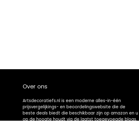
Over ons
Artsdecoratiefs.nl is een moderne alles-in-één
prijsvergelijkings- en beoordelingswebsite die de
beste deals biedt die beschikbaar zijn op amazon en u
op de hoogte houdt via de laatst toegevoegde blogs.
Alle afbeeldingen zijn auteursrechtelijk beschermd
door hun respectievelijke eigenaren. Alle geciteerde
inhoud is afgeleid van hun respectievelijke bronnen.