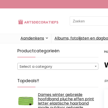
Search
for:
Aandenkens
Albums, fotolijsten en dagb
Productcategorieën
H
Select a category
Topdeals!!
Sh
Dames winter gebreide
hoofdband pluche effen print
letter elastische haarband
mode outdoor gebreide