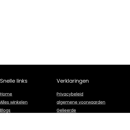
Snelle links
Verklaringen
Home
Privacybeleid
Alles winkelen
algemene voorwaarden
Blogs
Gelieerde
openbaarmaking
Overzicht
Onze webshops