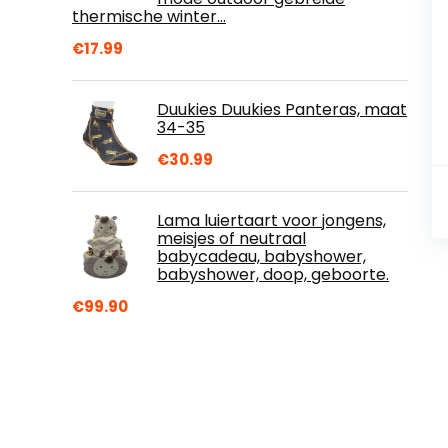
thermische winter…
€
17.99
Duukies Duukies Panteras, maat
34-35
€
30.99
Lama luiertaart voor jongens,
meisjes of neutraal
babycadeau, babyshower,
babyshower, doop, geboorte.
€
99.90