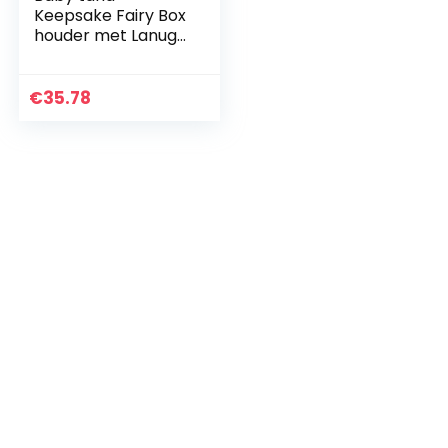
Keepsake Fairy Box
houder met Lanugo
fles, houten Panda
patroon
melktanden
€
35.78
opbergdoos, baby
douchegiften voor…