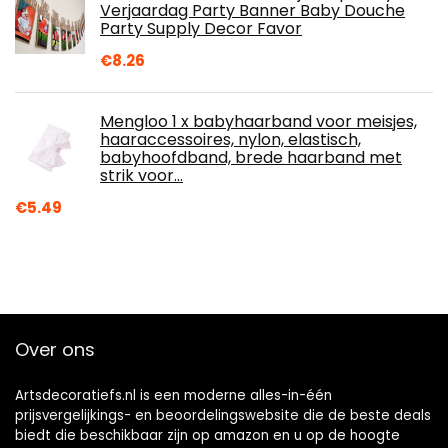
Verjaardag Party Banner Baby Douche
Party Supply Decor Favor
€
8.26
Mengloo 1 x babyhaarband voor meisjes,
haaraccessoires, nylon, elastisch,
babyhoofdband, brede haarband met
strik voor…
€
5.49
Over ons
Artsdecoratiefs.nl is een moderne alles-in-één
prijsvergelijkings- en beoordelingswebsite die de beste deals
biedt die beschikbaar zijn op amazon en u op de hoogte