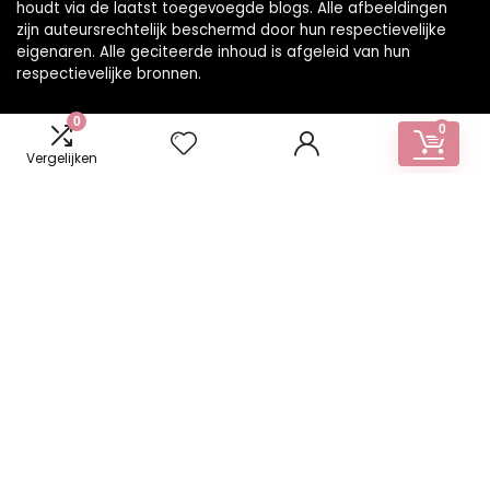
houdt via de laatst toegevoegde blogs. Alle afbeeldingen
zijn auteursrechtelijk beschermd door hun respectievelijke
eigenaren. Alle geciteerde inhoud is afgeleid van hun
respectievelijke bronnen.
0
0
Vergelijken
WORD LID VAN ONZE MAILLIJST VOOR BEST
Aanbiedingen
Snelle links