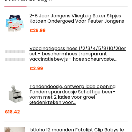
2-8 Jaar Jongens Vliegtuig Boxer Slipjes
Katoen Ondergoed Voor Peuter Jongens
€
25.99
Vaccinatiepass hoes 1/2/3/4/5/8/10/20er
set - beschermhoes transparant
vaccinatiebewijs - hoes scheurvaste…
€
3.99
Tandendoosje, ontwerp lade opening
Tanden spaardoosje Schattige beer-
vorm met 2 lades voor groei
Gedenkteken voor…
€
18.42
Istloho 12 maanden Fotolijst Clip Babys 1e