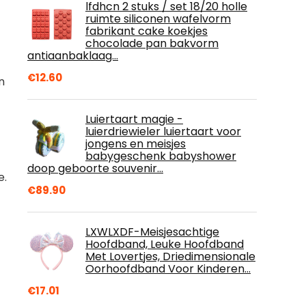
lfdhcn 2 stuks / set 18/20 holle
ruimte siliconen wafelvorm
fabrikant cake koekjes
chocolade pan bakvorm
antiaanbaklaag…
€
12.60
n
Luiertaart magie -
luierdriewieler luiertaart voor
jongens en meisjes
babygeschenk babyshower
doop geboorte souvenir…
e.
€
89.90
LXWLXDF-Meisjesachtige
Hoofdband, Leuke Hoofdband
Met Lovertjes, Driedimensionale
Oorhoofdband Voor Kinderen…
€
17.01