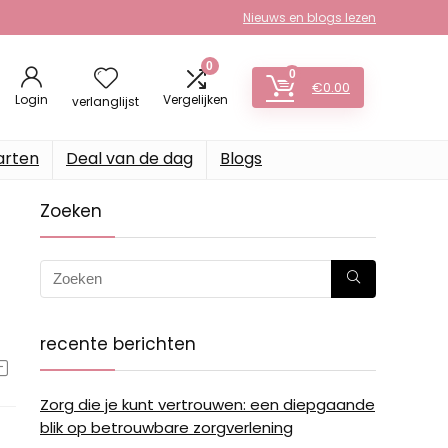
Nieuws en blogs lezen
0
0
€
0.00
Login
Vergelijken
verlanglijst
arten
Deal van de dag
Blogs
Zoeken
recente berichten
Zorg die je kunt vertrouwen: een diepgaande
blik op betrouwbare zorgverlening