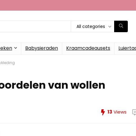
All categories
oeken
Babysieraden
Kraamcadeausets
Luierta
ykleding
oordelen van wollen
13
Views