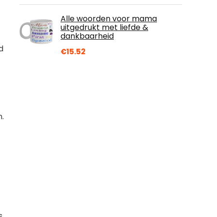
Alle woorden voor mama
uitgedrukt met liefde &
dankbaarheid
d
€
15.52
n.
s