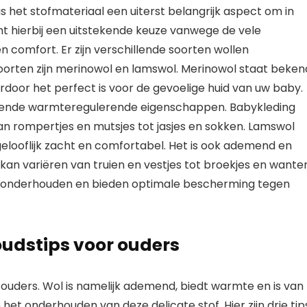
is het stofmateriaal een uiterst belangrijk aspect om in
 hierbij een uitstekende keuze vanwege de vele
n comfort. Er zijn verschillende soorten wollen
oorten zijn merinowol en lamswol. Merinowol staat beken
rdoor het perfect is voor de gevoelige huid van uw baby.
ekende warmteregulerende eigenschappen. Babykleding
n rompertjes en mutsjes tot jasjes en sokken. Lamswol
gelooflijk zacht en comfortabel. Het is ook ademend en
kan variëren van truien en vestjes tot broekjes en wante
te onderhouden en bieden optimale bescherming tegen
udstips voor ouders
 ouders. Wol is namelijk ademend, biedt warmte en is van
n het onderhouden van deze delicate stof. Hier zijn drie tip