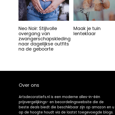
Neo Noir: Stijlvolle
Maak je tuin
overgang van
lenteklaar
zwangerschapskleding
naar dagelijkse outfits
na de geboorte
Over ons
Artsdecoratiefs.nl is een moderne alles-in-één
prijsvergelijkings- en beoordelingswebsite die de
beste deals biedt die beschikbaar zijn op amazon en u
op de hoogte houdt via de laatst toegevoegde blogs.