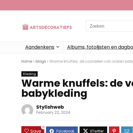
Search
for:
Aandenkens
Albums, fotolijsten en dagb
Home
»
blogs
»
Warme knuffels: de voordelen van wollen bab
Kleding
Warme knuffels: de v
babykleding
Stylishweb
February 22, 2024
0
Save