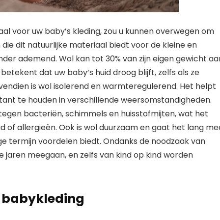
aal voor uw baby’s kleding, zou u kunnen overwegen om
die dit natuurlijke materiaal biedt voor de kleine en
jzonder ademend. Wol kan tot 30% van zijn eigen gewicht aa
etekent dat uw baby’s huid droog blijft, zelfs als ze
vendien is wol isolerend en warmteregulerend. Het helpt
ant te houden in verschillende weersomstandigheden.
tegen bacteriën, schimmels en huisstofmijten, wat het
d of allergieën. Ook is wol duurzaam en gaat het lang me
ange termijn voordelen biedt. Ondanks de noodzaak van
le jaren meegaan, en zelfs van kind op kind worden
n babykleding