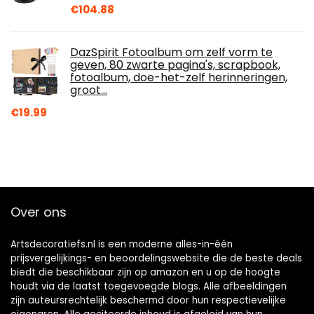
€
104.88
DazSpirit Fotoalbum om zelf vorm te
geven, 80 zwarte pagina's, scrapbook,
fotoalbum, doe-het-zelf herinneringen,
groot…
€
19.99
Over ons
Artsdecoratiefs.nl is een moderne alles-in-één
prijsvergelijkings- en beoordelingswebsite die de beste deals
biedt die beschikbaar zijn op amazon en u op de hoogte
houdt via de laatst toegevoegde blogs. Alle afbeeldingen
zijn auteursrechtelijk beschermd door hun respectievelijke