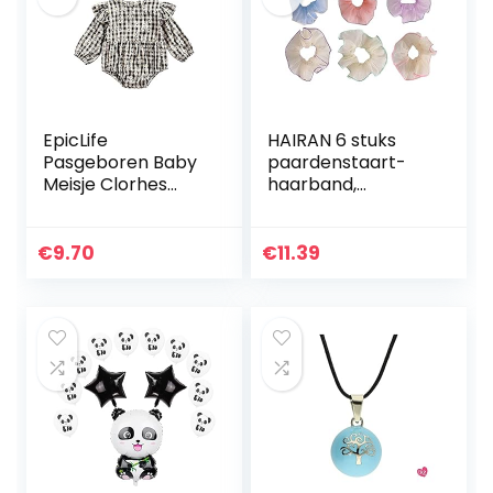
EpicLife
HAIRAN 6 stuks
Pasgeboren Baby
paardenstaart-
Meisje Clorhes
haarband,
Lange Mouw Daisy
haarsieraad,
Plaid Print Ruffle
kleurrijk haartouw,
Romper en Boog
elastiek, organza
€
9.70
€
11.39
Hoofdband 2 Stks
haarbanden,
Herfst…
elastisch, voor…