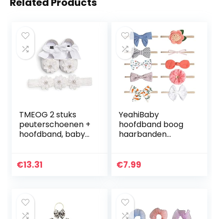
Related Products
TMEOG 2 stuks
YeahiBaby
peuterschoenen +
hoofdband boog
hoofdband, baby
haarbanden
meisjes bloemen
haaraccessoires 10
schoen anti-slip
stuks leuke baby
zachte speciale
stretchy haarband
€
13.31
€
7.99
gelegenheden
haaraccessoires
doop…
voor baby’s