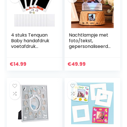
4 stuks Tenquan
Nachtlampje met
Baby handafdruk
foto/tekst,
voetafdruk
gepersonaliseerde
inktpad kits, no-
3D-kristallen lamp,
mess clean-touch
6-kleuren-licht
inktpads voor
met bluetooth-
€
14.99
€
49.99
pasgeborenen of
luidspreker,
leeftijd van…
kristallen…