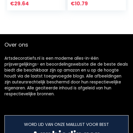
moederdag of
(zilver)
€
29.64
€
10.79
eerste verjaardag
accessoire…
Over ons
Artsdecoratiefs.nl is een moderne alles-in-één
prijsvergelijkings- en beoordelingswebsite die de beste deals
biedt die beschikbaar zijn op amazon en u op de hoogte
houdt via de laatst toegevoegde blogs. Alle afbeeldingen
zijn auteursrechtelijk beschermd door hun respectievelijke
eigenaren. Alle geciteerde inhoud is afgeleid van hun
respectievelijke bronnen.
WORD LID VAN ONZE MAILLIJST VOOR BEST