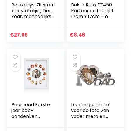
Relaxdays, Zilveren
Baker Ross ET450
babyfotolijst, First
Kartonnen fotolijst
Year, maandelijkse
17cm x 17cm – om
fotolijst, aluminium,
te knutselen en te
12 maanden, 29 x
beschilderen voor
24 cm, collage
kinderen ideaal als
€
27.99
€
8.46
om…
geschenk…
Pearhead Eerste
Luoem geschenk
jaar baby
voor de foto van
aandenken
vader metalen
fotolijst, bevat 13
afbeelding met
foto’s – perfecte
letter I Love Dad