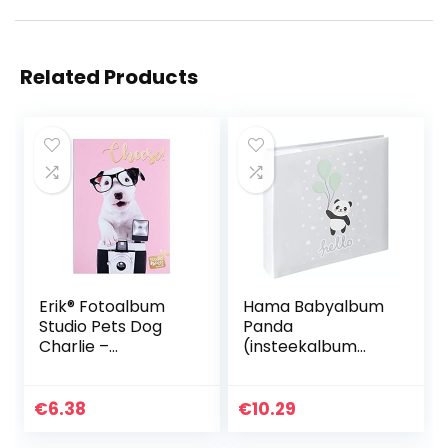
Related Products
Erik® Fotoalbum
Hama Babyalbum
Studio Pets Dog
Panda
Charlie –
(insteekalbum
Insteekalbum voor
voor 200 foto’s in
36 fotos
het formaat 10 x 15
cm,
€
6.38
€
10.29
babyfotoalbum
voor jongens en