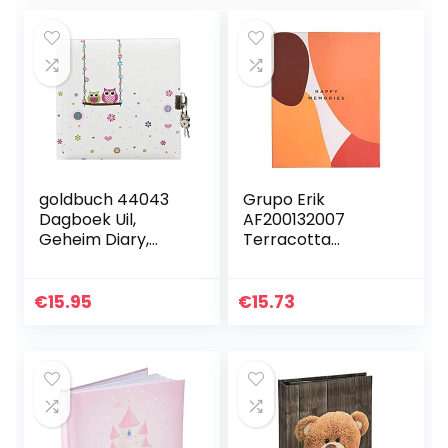
meisjes…
goldbuch 44043
Grupo Erik
Dagboek Uil,
AF200132007
Geheim Diary,
Terracotta
Journal met 96
fotoalbum om in
witte pagina’s, 16,5
te steken, 200
x 16,5 cm, slot met
insteekvakken
€
15.95
€
15.73
2 sleutels…
voor foto’s van 13 x
20 cm