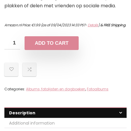
plakken of delen met vrienden op sociale media.
Amazon.nl Price:
€
1.99
(as of 09/04/2023 14:33 PST-
Details
)
&
FREE Shipping
.
ADD TO CART
Categories:
Albums, fotolijsten en dagboeken
,
Fotoalbums
Description
Additional information