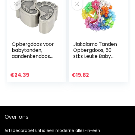
Opbergdoos voor
Jiakalamo Tanden
babytanden,
Opbergdoos, 50
aandenkendoos
stks Leuke Baby
voor babytanden
Melk Tand
8,5 x 7 x 3,5 cm /
Organizer,
3,3 x 2,8 x 1,4 inch
Draagbare Kids
€
24.39
€
19.82
met 2 deksels
Tand Container
voor…
Over ons
Artsdecoratiefs.nl is een moderne alles-in-één