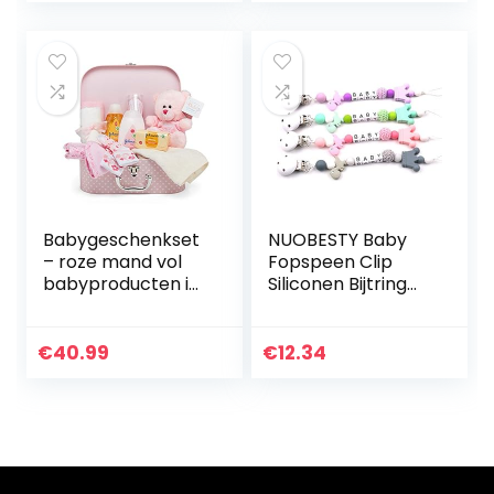
10 uur/kaars
brandduur…
Babygeschenkset
NUOBESTY Baby
– roze mand vol
Fopspeen Clip
babyproducten in
Siliconen Bijtring
een babymeisje
Kralen Binky
aandenkendoos
Houder Tandjes
Speelgoed Voor
€
40.99
€
12.34
Meisjes Jongens
Soothie…