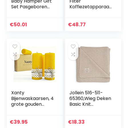
Baby Hamper Gift
Filter
Set Pasgeboren
Koffiezetapparaat
Keepsake Box –
Compact 8 – 0,75
Bodysuit, Broek,
L – 600 W,8
Lange Mouwen
Stukken
€
50.01
€
48.77
Tops, Leggings,
Slabbetjes…
Xanty
Jollein 516-511-
Bijenwaskaarsen, 4
65360,Wieg Deken
grote gouden
Basic Knit
kaarsen van 100%
75x100cm –
bijenwas,
Nougat,beige
honingraatkaarse
€
39.95
€
18.33
n, stompkaarsen,