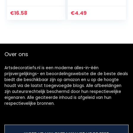
doos kinderen
retainer box voor
tanddoos voor het
beugels oorbellen
bewaren van
opslag 1 stks wit,
€
16.58
€
4.49
melktanden
opbergdoos
bewaren
Keepsake Box…
Over ons
Artsdecoratiefs.nl is een moderne alles-in-één
prijsvergelijkings- en beoordelingswebsite die de beste deals
biedt die beschikbaar zijn op amazon en u op de hoogte
houdt via de laatst toegevoegde blogs. Alle afbeeldingen
zijn auteursrechtelijk beschermd door hun respectievelijke
eigenaren. Alle geciteerde inhoud is afgeleid van hun
respectievelijke bronnen.