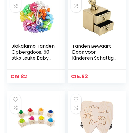
Jiakalamo Tanden
Tanden Bewaart
Opbergdoos, 50
Doos voor
stks Leuke Baby
Kinderen Schattige
Melk Tand
Beer-Vorm Tand
Organizer,
Krul Aandenken
Draagbare Kids
Doos Baby Tanden
€
19.82
€
15.63
Tand Container
Doos Bewaar
Organisator met
2…