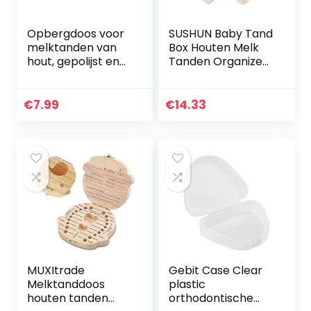
Opbergdoos voor
SUSHUN Baby Tand
melktanden van
Box Houten Melk
hout, gepolijst en
Tanden Organizer
gepolijst voor het
Opslag Jongens
bewaren van
Meisjes Save
melktanden voor
Souvenir Case
€
7.99
€
14.33
kinderen (geel)
MUXItrade
Gebit Case Clear
Melktanddoos
plastic
houten tanden
orthodontische