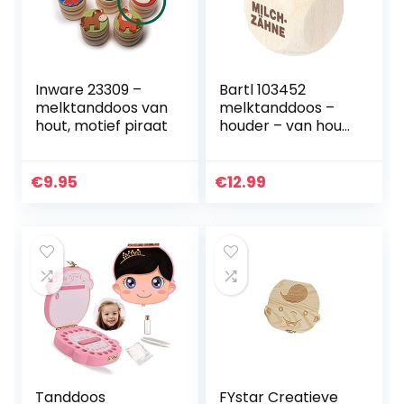
Inware 23309 –
Bartl 103452
melktanddoos van
melktanddoos –
hout, motief piraat
houder – van hout
– met opschrift –
perfect als klein
geschenk
€
9.95
€
12.99
Tanddoos
FYstar Creatieve