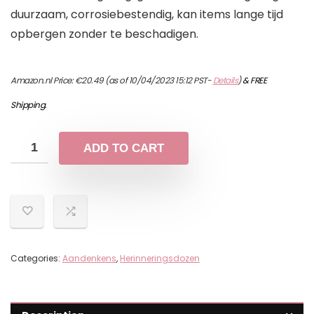
duurzaam, corrosiebestendig, kan items lange tijd
opbergen zonder te beschadigen.
Amazon.nl Price:
€
20.49
(as of 10/04/2023 15:12 PST-
Details
)
&
FREE
Shipping
.
ADD TO CART
Categories:
Aandenkens
,
Herinneringsdozen