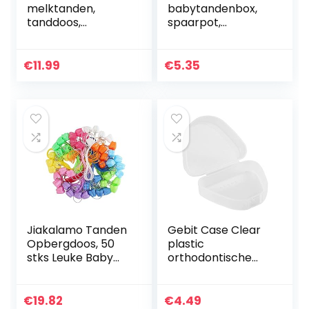
melktanden,
babytandenbox,
tanddoos,
spaarpot,
tanddoos,
opbergdoos, hout,
tanddoosje,
kinderen,
tanddoosjes voor
tandenhouder,
€
11.99
€
5.35
kinderen, tandfee
organizer, box,
geschenk tandbox
melktand,
voor melktanden…
souvenir…
Jiakalamo Tanden
Gebit Case Clear
Opbergdoos, 50
plastic
stks Leuke Baby
orthodontische
Melk Tand
retainer box voor
Organizer,
beugels oorbellen
Draagbare Kids
opslag 1 stks wit,
€
19.82
€
4.49