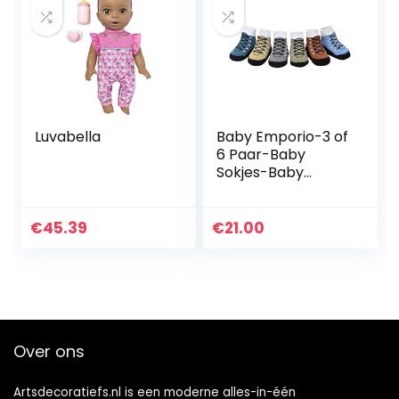
Luvabella
Baby Emporio-3 of
6 Paar-Baby
Sokjes-Baby
Jongens-Katoen-
Lijken op
schoentjes-
€
45.39
€
21.00
Antislip-
Kraamcadeau-
Geschenkverpakki
ng
Over ons
Artsdecoratiefs.nl is een moderne alles-in-één