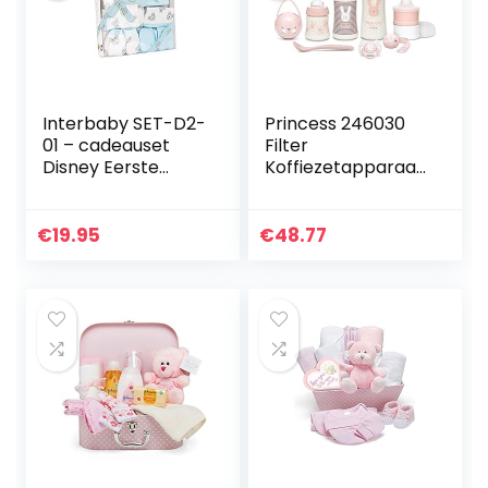
Interbaby SET-D2-
Princess 246030
01 – cadeauset
Filter
Disney Eerste
Koffiezetapparaat
Baby Blauw
Compact 8 – 0,75
L – 600 W,8
Stukken
€
19.95
€
48.77