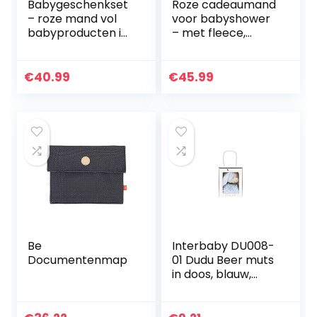
Babygeschenkset
Roze cadeaumand
– roze mand vol
voor babyshower
babyproducten in
– met fleece,
een babymeisje
handdoek met
aandenkendoos
capuchon,
babykleertjes, 2
€
40.99
€
45.99
mousseline
doeken en een
schattige…
Be
Interbaby DU008-
Documentenmap
01 Dudu Beer muts
in doos, blauw,
uniseks