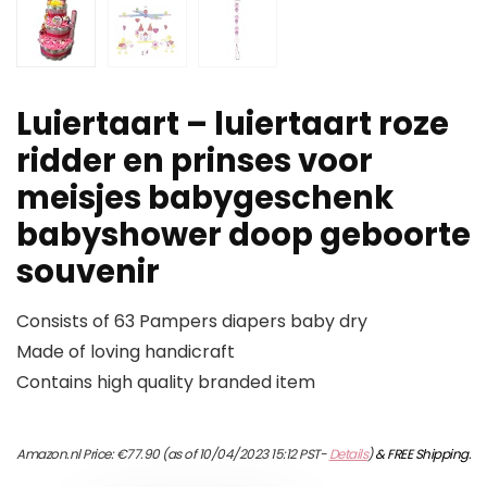
Luiertaart – luiertaart roze
ridder en prinses voor
meisjes babygeschenk
babyshower doop geboorte
souvenir
Consists of 63 Pampers diapers baby dry
Made of loving handicraft
Contains high quality branded item
Amazon.nl Price:
€
77.90
(as of 10/04/2023 15:12 PST-
Details
)
&
FREE Shipping
.