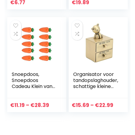
muurbeugel
voor Baby’s 4 x 6
€
6.77
€
19.89
kunststof
Inch Foto’s, Kan 17
draagbare
Foto’s…
kleurrijke…
Snoepdoos,
Organisator voor
Snoepdoos
tandopslaghouder,
Cadeau Klein van
schattige kleine
formaat voor
beervorm
pasgeboren
Corrosiebestendig
feestjes voor
Zinvolle
Price
Price
€
11.19
–
€
28.39
€
15.69
–
€
22.99
baby’s
babytandendoos
range:
range:
Honderddaagse
voor babyjongen…
€11.19
€15.69
vieringen
through
throug