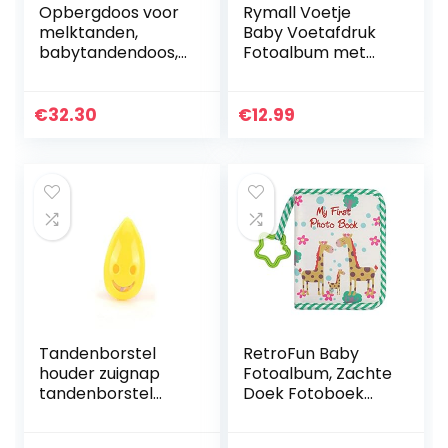
Opbergdoos voor
Rymall Voetje
melktanden,
Baby Voetafdruk
babytandendoos,
Fotoalbum met
houten eerste
Zakken – 200
tand en
Pagina’s – 23 x 19
krulgeheugencont
cm
€
32.30
€
12.99
ainer voor
kinderen/pasgebo
renen
Tandenborstel
RetroFun Baby
houder zuignap
Fotoalbum, Zachte
tandenborstel
Doek Fotoboek
hoofddeksel
Album Eerste
glimlach gezicht
Fotoalbum Gift