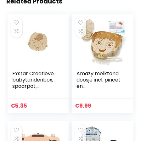
Related Products
FYstar Creatieve
Amazy melktand
babytandenbox,
doosje incl. pincet
spaarpot,
en
opbergdoos, hout,
tandenfeeënbrief
kinderen,
– Schattig houten
tandenhouder,
tandendoosje om
€
5.35
€
9.99
organizer, box,
de melktanden,
melktand,
dons en…
souvenir…