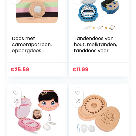
Doos met
Tandendoos van
camerapatroon,
hout, melktanden,
opbergdoos
tanddoos voor
Geurloos en
melktanden,
milieuvriendelijk
meisjes en jongens,
Duurzaam
melktandendoosje
€
25.59
€
11.99
Modieuze
van hout,
cartoondoos Veilig
opbergdoos…
en niet-toxisch…