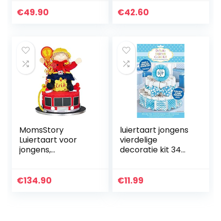
fopspeenketting &
9 luiers,
grijpling – cadeau,
babysokken en
€
49.90
€
42.60
babyshower,
zachte speelgoed
geboorte of doop
Baby Giraffe
+ op…
MomsStory
luiertaart jongens
Luiertaart voor
vierdelige
jongens,
decoratie kit 34
brandweer,
cm
babycadeau voor
geboorte, doop,
€
134.90
€
11.99
babyshower, 2
etages, (rood-
geel…