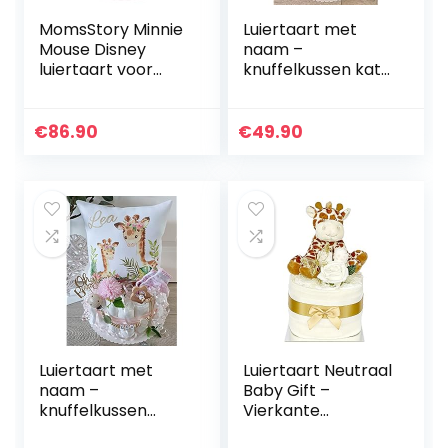
MomsStory Minnie
Luiertaart met
Mouse Disney
naam –
luiertaart voor
knuffelkussen kat I
meisjes,
fopspeenketting &
babycadeau voor
grijpling – cadeau,
geboorte, doop,
babyshower,
€
86.90
€
49.90
babyshower, 1
geboorte of doop
verdieping (roze…
+ op…
Luiertaart met
Luiertaart Neutraal
naam –
Baby Gift –
knuffelkussen
Vierkante
Giraffe I
mousseline Wraps