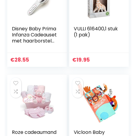
Disney Baby Prima
VULLI 616400,1 stuk
Infanza Cadeauset
(1 pak)
met haarborstel
en kam onmisbaar
onder de baby-
accessoires met
€
28.55
€
19.95
Minnie Mouse van…
Roze cadeaumand
Vicloon Baby