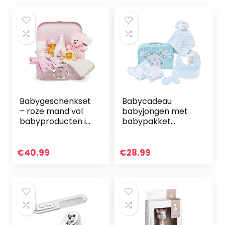
Babygeschenkset
Babycadeau
– roze mand vol
babyjongen met
babyproducten in
babypakket
een babymeisje
jongen,
aandenkendoos
pasgeboren setje
jongen inclusief
€
40.99
€
28.99
dekbed,
rompertje, pyjama,
katoenen…