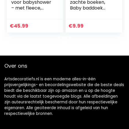
voor babyshower
zachte boeken,
– met fleece,
Baby baddoek
handdoek met
boek, Rustige
capuchon,
Boeken voor 0-3
babykleertjes, 2
jaar oude peuters
€
45.99
€
9.99
mousseline
kinderen, 3D
doeken en een
Zintuiglijke…
schattige…
Over ons
Artsdecoratiefs.nl is een moderne alles-in-één
prijsvergelijkings- en beoordelingswebsite die de beste deals
biedt die beschikbaar zijn op amazon en u op de hoogte
houdt via de laatst toegevoegde blogs. Alle afbeeldingen
zijn auteursrechtelijk beschermd door hun respectievelijke
eigenaren. Alle geciteerde inhoud is afgeleid van hun
respectievelijke bronnen.