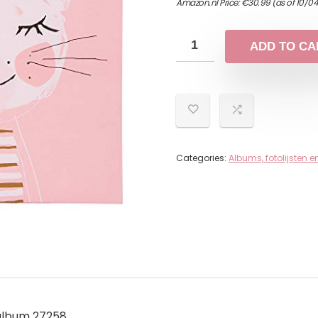
Amazon.nl Price:
€
30.99
(as of 10/0
ADD TO CA
Categories:
Albums, fotolijsten
album 27258