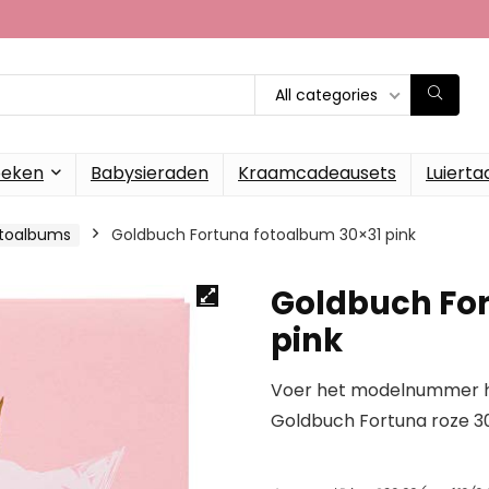
All categories
oeken
Babysieraden
Kraamcadeausets
Luierta
toalbums
Goldbuch Fortuna fotoalbum 30×31 pink
Goldbuch For
pink
Voer het modelnummer hi
Goldbuch Fortuna roze 3