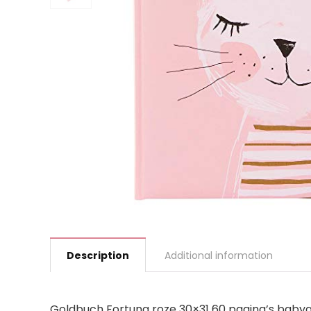
Description
Additional information
Goldbuch Fortuna roze 30×31 60 pagina’s baby