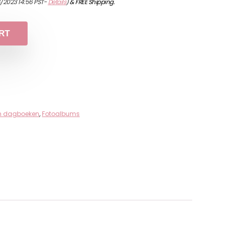
4/2023 14:56 PST-
Details
)
&
FREE Shipping
.
RT
 en dagboeken
,
Fotoalbums