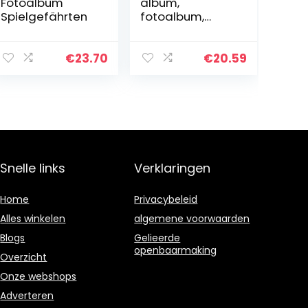
Fotoalbum
album,
Spielgefährten
fotoalbum,
verjaardagscad
eau, voor
trouwfoto’s
€
23.70
€
20.59
Interessante
doe-het-
zelfproductie
Aantrekkelijk(sn
owman…
Snelle links
Verklaringen
Home
Privacybeleid
Alles winkelen
algemene voorwaarden
Blogs
Gelieerde
openbaarmaking
Overzicht
Onze webshops
Adverteren