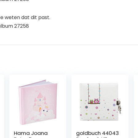
 weten dat dit past.
album 27258
Hama Joana
goldbuch 44043