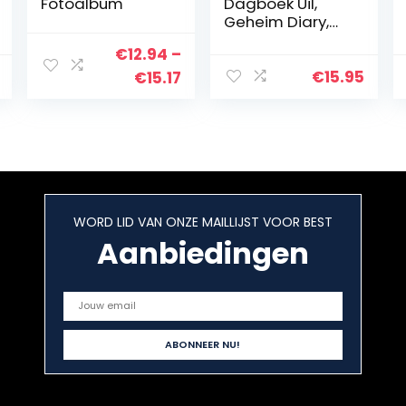
Fotoalbum
Dagboek Uil,
Geheim Diary,
Journal met 96
€
12.94
–
witte pagina’s,
16,5 x 16,5 cm,
€
15.95
Price
€
15.17
slot met 2
range:
sleutels…
€12.94
through
€15.17
WORD LID VAN ONZE MAILLIJST VOOR BEST
Aanbiedingen