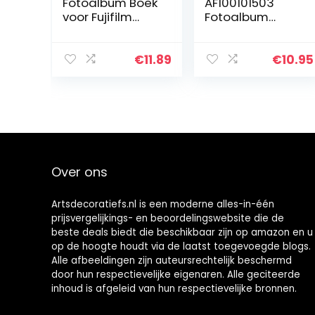
Fotoalbum Boek
AF100101503
voor Fujifilm
Fotoalbum
Instax Square
Disney Lion King
SQ20 SQ10
Nature –
Instant Camera
Insteekalbum
€
11.89
€
10.95
Films – Roze
voor 100 fotos
Over ons
Artsdecoratiefs.nl is een moderne alles-in-één
prijsvergelijkings- en beoordelingswebsite die de
beste deals biedt die beschikbaar zijn op amazon en u
op de hoogte houdt via de laatst toegevoegde blogs.
Alle afbeeldingen zijn auteursrechtelijk beschermd
door hun respectievelijke eigenaren. Alle geciteerde
inhoud is afgeleid van hun respectievelijke bronnen.