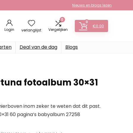
Nieuws en blogs lezen
0
0
€
0.00
Login
Vergelijken
verlanglijst
arten
Deal van de dag
Blogs
tuna fotoalbum 30×31
erboven inom zeker te weten dat dit past.
0×31 60 pagina’s babyalbum 27258