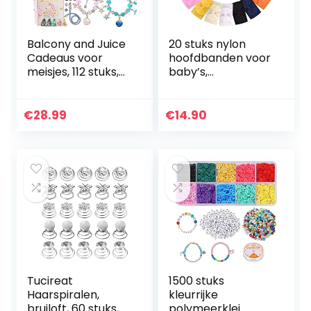
Balcony and Juice
20 stuks nylon
Cadeaus voor
hoofdbanden voor
meisjes, 112 stuks,
baby’s,
set
pasgeborenen,
bedelarmbanden,
peuters, kinderen,
doe-het-zelf-
20 stuks
€
28.99
€
14.90
armbanden voor
meisjes,
knutselset…
Tucireat
1500 stuks
Haarspiralen,
kleurrijke
bruiloft, 60 stuks,
polymeerklei