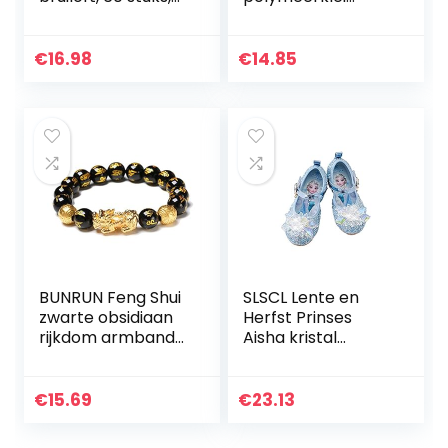
communie,
kralen, 500 stuks
hoofdtooi, meisjes,
gouden
haaraccessoires,
afstandsparels,
€
16.98
€
14.85
communie,
150 stuks smiley-
haaraccessoires…
parels, 100 stuks…
BUNRUN Feng Shui
SLSCL Lente en
zwarte obsidiaan
Herfst Prinses
rijkdom armband
Aisha kristal
Pixiu armband
schoenen meisjes
voor vrouwen
prinses schoenen
mannen die
kinderen lederen
€
15.69
€
23.13
rijkdom en geluk
schoenen zachte
aantrekken…
zool…