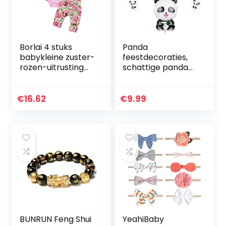
Borlai 4 stuks
Panda
babykleine zuster-
feestdecoraties,
rozen-uitrusting
schattige panda
speelpak + broek
mylar-ballonnen,
+ hoofdband +
kinderverjaardags
beanie
decoratie, panda,
€
16.62
€
9.99
verjaardagsdecor
atieset voor…
BUNRUN Feng Shui
YeahiBaby