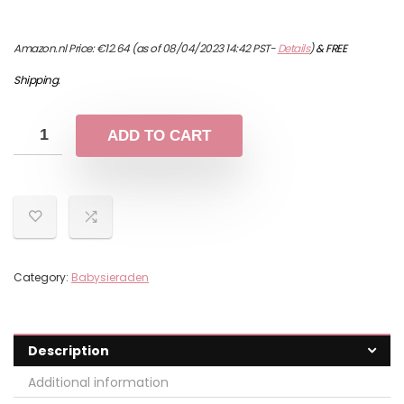
Amazon.nl Price:
€
12.64
(as of 08/04/2023 14:42 PST-
Details
)
&
FREE
Shipping
.
ADD TO CART
Category:
Babysieraden
Description
Additional information