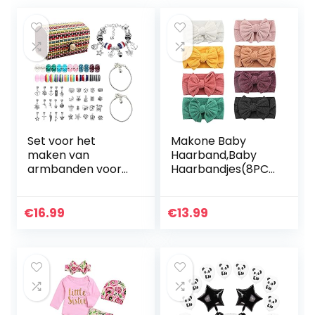
Set voor het
Makone Baby
maken van
Haarband,Baby
armbanden voor
Haarbandjes(8PCS
meisjes, 68-delige
) Superzachte
sieradenset met
Elastische Strik,Te
parels voor
Gebruiken Van
€
16.99
€
13.99
armbanden,
Pasgeborenen Tot
knutselwerk,
Peuters,Het…
cadeau voor…