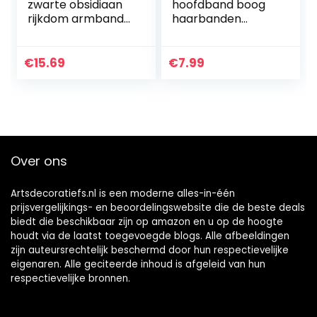
zwarte obsidiaan
hoofdband boog
rijkdom armband
haarbanden
Pixiu armband
haaraccessoires 10
voor vrouwen
stuks leuke baby
mannen die
stretchy haarband
€
15.69
€
7.99
rijkdom en geluk
haaraccessoires
aantrekken…
voor baby’s
Over ons
Artsdecoratiefs.nl is een moderne alles-in-één
prijsvergelijkings- en beoordelingswebsite die de beste deals
biedt die beschikbaar zijn op amazon en u op de hoogte
houdt via de laatst toegevoegde blogs. Alle afbeeldingen
zijn auteursrechtelijk beschermd door hun respectievelijke
eigenaren. Alle geciteerde inhoud is afgeleid van hun
respectievelijke bronnen.