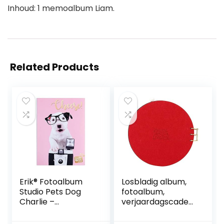
Inhoud: 1 memoalbum Liam.
Related Products
Erik® Fotoalbum
Losbladig album,
Studio Pets Dog
fotoalbum,
Charlie –
verjaardagscadea
Insteekalbum voor
u, voor trouwfoto’s
36 fotos
Interessante doe-