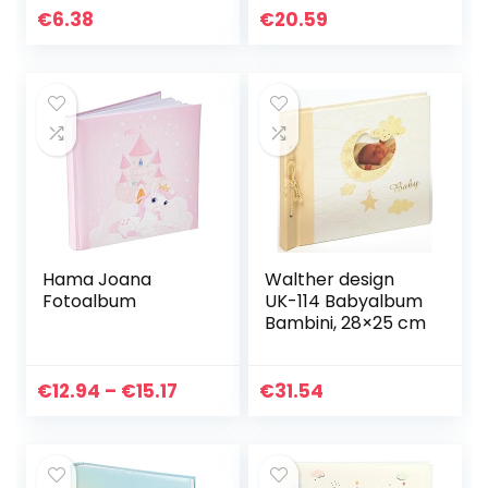
het-zelfproductie
€
6.38
€
20.59
Aantrekkelijk(snow
man…
Hama Joana
Walther design
Fotoalbum
UK-114 Babyalbum
Bambini, 28×25 cm
Price
€
12.94
–
€
15.17
€
31.54
range:
€12.94
through