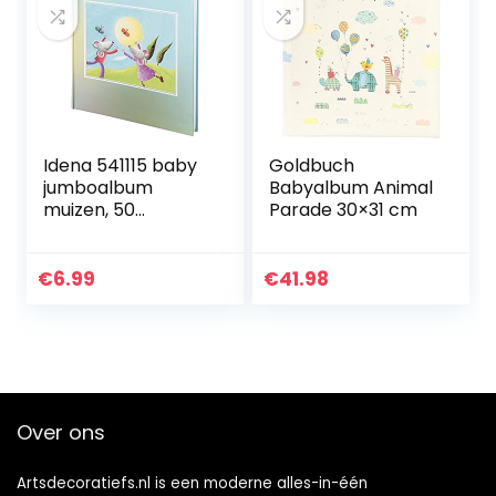
€15.17
Idena 541115 baby
Goldbuch
jumboalbum
Babyalbum Animal
muizen, 50
Parade 30×31 cm
pagina’s met
pergamijn
€
6.99
€
41.98
Over ons
Artsdecoratiefs.nl is een moderne alles-in-één