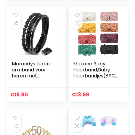
atieset voor…
Morandys Leren
Makone Baby
armband voor
Haarband,Baby
heren met
Haarbandjes(8PCS
lavasteen |
) Superzachte
Armband diffuser
Elastische Strik,Te
etherische olie
Gebruiken Van
€
19.90
€
13.99
aromatherapie |
Pasgeborenen Tot
Damesarmband
Peuters,Het…
met…