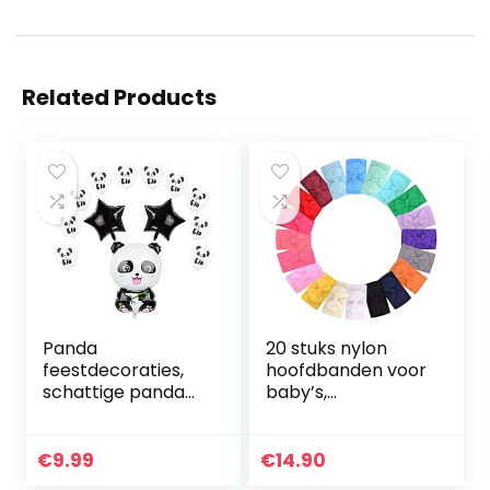
Related Products
Panda
20 stuks nylon
feestdecoraties,
hoofdbanden voor
schattige panda
baby’s,
mylar-ballonnen,
pasgeborenen,
kinderverjaardags
peuters, kinderen,
decoratie, panda,
20 stuks
€
9.99
€
14.90
verjaardagsdecor