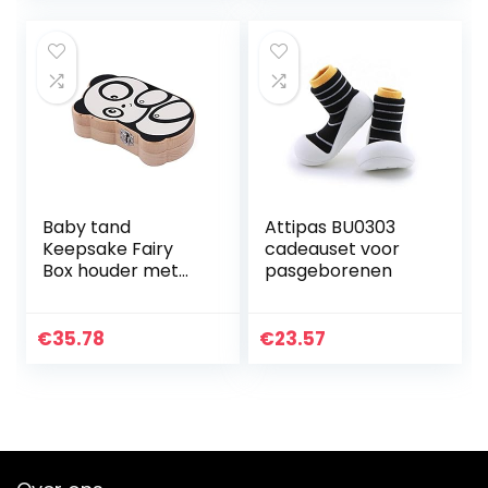
Afgedankte
Vuilniszak…
Baby tand
Attipas BU0303
Keepsake Fairy
cadeauset voor
Box houder met
pasgeborenen
Lanugo fles,
houten Panda
patroon
€
35.78
€
23.57
melktanden
opbergdoos, baby
douchegiften
voor…