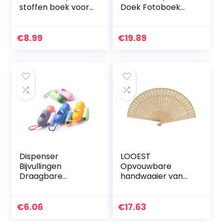
stoffen boek voor
Doek Fotoboek
baby’s, zacht boek
Album Eerste
voor baby’s,
Fotoalbum Gift
zachte
voor Baby’s 4 x 6
€
8.99
€
19.89
fotoboeken voor
Inch Foto’s, Kan 17
unisex baby,
Foto’s…
zachte…
Dispenser
LOOEST
Bijvullingen
Opvouwbare
Draagbare
handwaaier van
Luiertasdispenser
bamboehout,
Bijvullingen Luiers
zakventilator voor
Met Zakken 20pcs
decoratie thuis
€
6.06
€
17.63
Wegwerp
(kleur: 1)