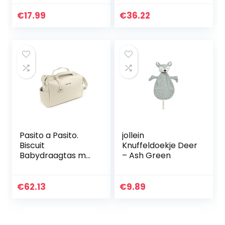
voor kinderen,
Bath Bomb
€
17.99
€
36.22
adventskalender
voor kinderen
Pasito a Pasito.
jollein
Biscuit
Knuffeldoekje Deer
Babydraagtas met
– Ash Green
aankleedonderleg
ger, praktisch en
ruim, gemaakt van
€
62.13
€
9.89
eco-leer, kleur
beige, 42…