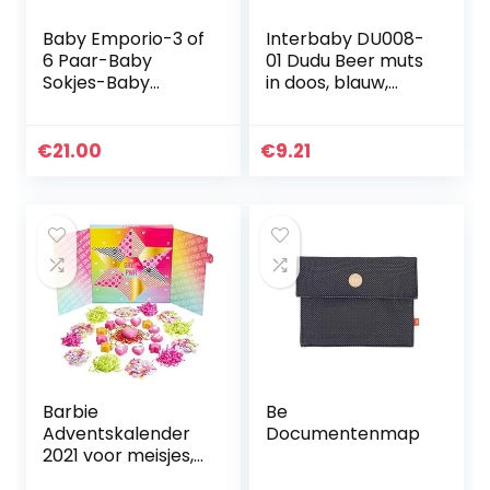
Baby Emporio-3 of
Interbaby DU008-
6 Paar-Baby
01 Dudu Beer muts
Sokjes-Baby
in doos, blauw,
Jongens-Katoen-
uniseks
Lijken op
schoentjes-
€
21.00
€
9.21
Antislip-
Kraamcadeau-
Geschenkverpakki
ng
Barbie
Be
Adventskalender
Documentenmap
2021 voor meisjes,
25 badbommen