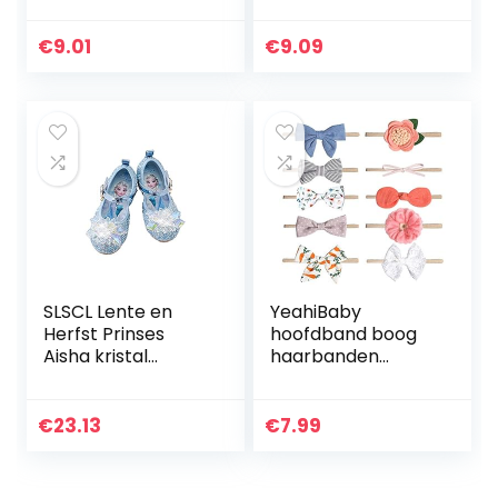
voor baby‘s (wit +
10yd voor het
oranje + roze +
inpakken van
€
9.01
€
9.09
rood + geel + roze)
cadeaus,
21 * 7…
kinderopvang…
SLSCL Lente en
YeahiBaby
Herfst Prinses
hoofdband boog
Aisha kristal
haarbanden
schoenen meisjes
haaraccessoires 10
prinses schoenen
stuks leuke baby
kinderen lederen
stretchy haarband
€
23.13
€
7.99
schoenen zachte
haaraccessoires
zool…
voor baby’s