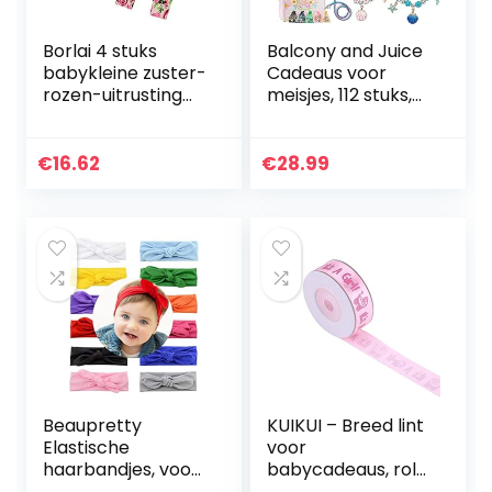
Borlai 4 stuks
Balcony and Juice
babykleine zuster-
Cadeaus voor
rozen-uitrusting
meisjes, 112 stuks,
speelpak + broek
set
+ hoofdband +
bedelarmbanden,
beanie
doe-het-zelf-
€
16.62
€
28.99
armbanden voor
meisjes,
knutselset…
Beaupretty
KUIKUI – Breed lint
Elastische
voor
haarbandjes, voor
babycadeaus, rol
baby‘s, 6 stuks,
IT’S A BOY/GIRL