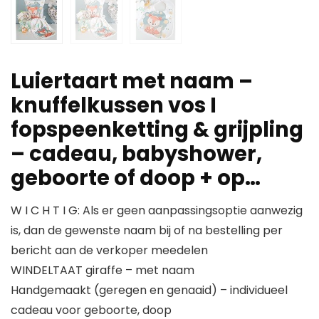
Luiertaart met naam –
knuffelkussen vos I
fopspeenketting & grijpling
– cadeau, babyshower,
geboorte of doop + op…
W I C H T I G: Als er geen aanpassingsoptie aanwezig
is, dan de gewenste naam bij of na bestelling per
bericht aan de verkoper meedelen
WINDELTAAT giraffe – met naam
Handgemaakt (geregen en genaaid) – individueel
cadeau voor geboorte, doop