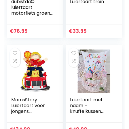
dubistda©
Luiertaart trein
luiertaart
motorfiets groen
ROCKSTAR met
bestuurder ESEL |
45-delig –
€
76.99
€
33.95
geboortecadeau
neutraal | 45 cm
MomsStory
Luiertaart met
Luiertaart voor
naam –
jongens,
knuffelkussen
brandweer,
eenhoorn I
babycadeau voor
fopspeenketting &
geboorte, doop,
grijpling – cadeau,