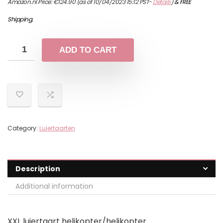
Amazon.nl Price:
€
124.90
(as of 10/04/2023 15:12 PST-
Details
)
&
FREE
Shipping
.
ADD TO CART
Category:
Luiertaarten
Description
Additional information
XXL luiertaart helikopter/helikopter