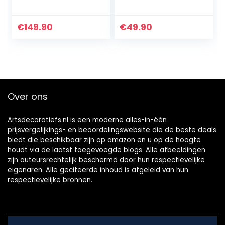
Hoppi fopspeen
wasbeer Maritim I
ketting & grijpling
fopenketting &
spuugdoek –
grijpling – cadeau,
€
149.90
€
49.90
cadeau, baby…
babyshower,
geboorte of doop…
Over ons
Artsdecoratiefs.nl is een moderne alles-in-één
prijsvergelijkings- en beoordelingswebsite die de beste deals
biedt die beschikbaar zijn op amazon en u op de hoogte
houdt via de laatst toegevoegde blogs. Alle afbeeldingen
zijn auteursrechtelijk beschermd door hun respectievelijke
eigenaren. Alle geciteerde inhoud is afgeleid van hun
respectievelijke bronnen.