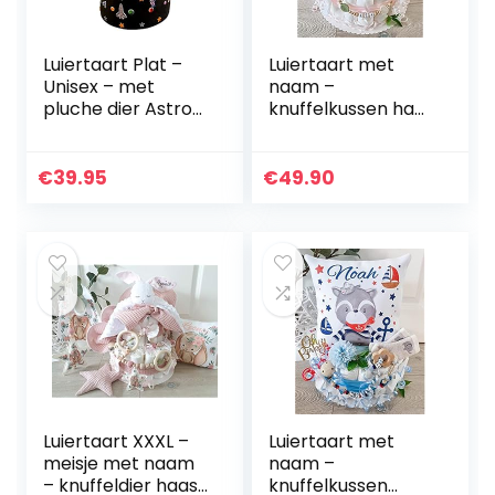
Luiertaart Plat –
Luiertaart met
Unisex – met
naam –
pluche dier Astro
knuffelkussen haas
Robot Among
I fopspeenketting
& grijpling –
cadeau,
€
39.95
€
49.90
babyshower,
geboorte of doop
+ op…
Luiertaart XXXL –
Luiertaart met
meisje met naam
naam –
– knuffeldier haas
knuffelkussen