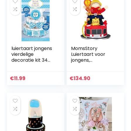
luiertaart jongens
MomsStory
vierdelige
Luiertaart voor
decoratie kit 34
jongens,
cm
brandweer,
babycadeau voor
geboorte, doop,
€
11.99
€
134.90
babyshower, 2
etages, (rood-
geel…