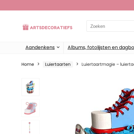
Search
for:
Aandenkens
Albums, fotolijsten en dagb
Home
Luiertaarten
Luiertaartmagie – luier