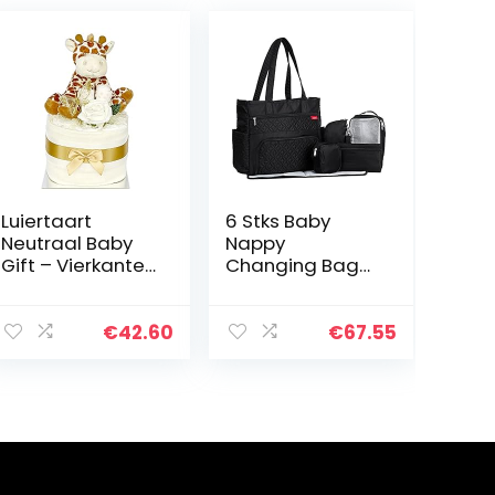
Luiertaart
6 Stks Baby
Neutraal Baby
Nappy
Gift – Vierkante
Changing Bag
mousseline
Set Luier Bakken
Wraps 9 luiers,
Waterdichte
babysokken en
Grote
€
42.60
€
67.55
zachte
Capaciteit
speelgoed Baby
Reizen Handtas
Giraffe
Multifunctionele
Met…