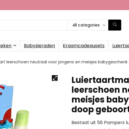
All categories
oeken
Babysieraden
Kraamcadeausets
Luierta
taart leerschoen neutraal voor jongens en meisjes babygeschen
Luiertaartmag
leerschoen n
meisjes bab
doop geboort
Bestaat uit 56 Pampers l