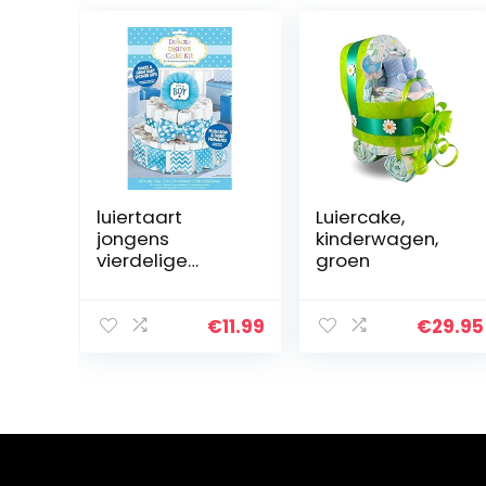
luiertaart
Luiercake,
jongens
kinderwagen,
vierdelige
groen
decoratie kit 34
cm
€
11.99
€
29.95