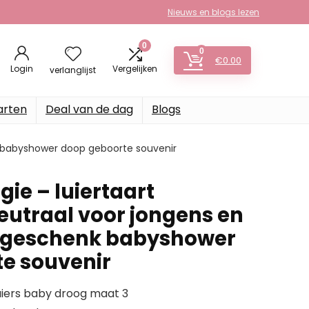
Nieuws en blogs lezen
0
0
€
0.00
Login
Vergelijken
verlanglijst
arten
Deal van de dag
Blogs
k babyshower doop geboorte souvenir
ie – luiertaart
eutraal voor jongens en
ygeschenk babyshower
e souvenir
uiers baby droog maat 3