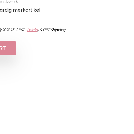
handwerk
ardig merkartikel
4/2023 15:12 PST-
Details
)
&
FREE Shipping
.
RT