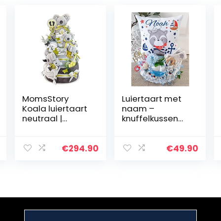
MomsStory
Luiertaart met
Koala luiertaart
naam –
neutraal |
knuffelkussen
babycadeau
wasbeer
voor geboorte
Maritim I
doop
fopenketting &
€
294.90
€
49.90
babyshower | 3
grijpling –
verdiepingen
cadeau,
(grijs) XXL groot
babyshower,
| met…
geboorte of
doop…