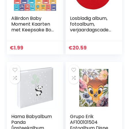
ABirdon Baby
Losbladig album,
Moment Kaarten
fotoalbum,
met Keepsake Box,
verjaardagscadea
32 stuks Baby Foto
u, voor trouwfoto’s
Memory Milestone
Interessante doe-
Kaarten, Landmark
het-zelfproductie
€
1.99
€
20.59
Moment
Aantrekkelijk(snow
Fotokaarten…
man…
Hama Babyalbum
Grupo Erik
Panda
AF100101504
(insteekalbum
Fotoalbum Disney