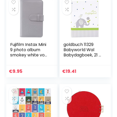
Fujifilm Instax Mini
goldbuch 11329
9 photo album
Babyworld Wal
smokey white voor
Babydagboek, 21 x
Instax Mini foto’s
28 cm, dagboek
Smokey wit
voor
pasgeborenen,
€
9.95
€
19.41
baby
herinneringsalbum
met 44…