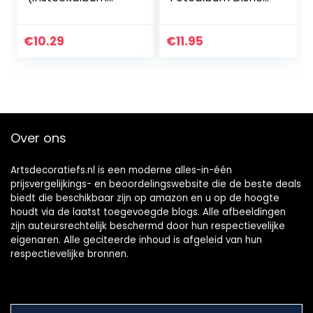
voor 200 foto’s in
Bambi Nature –
het formaat 10 x 15
Insteekalbum voor
cm,
100 fotos
€
10.29
€
11.95
babyfotoalbum
voor jongens en
meisjes…
Over ons
Artsdecoratiefs.nl is een moderne alles-in-één
prijsvergelijkings- en beoordelingswebsite die de beste deals
biedt die beschikbaar zijn op amazon en u op de hoogte
houdt via de laatst toegevoegde blogs. Alle afbeeldingen
zijn auteursrechtelijk beschermd door hun respectievelijke
eigenaren. Alle geciteerde inhoud is afgeleid van hun
respectievelijke bronnen.