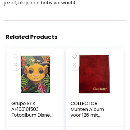
jezelf, als je een baby verwacht.
Related Products
Grupo Erik
COLLECTOR
AF100101503
Munten Album
Fotoalbum Disney
voor 126 mix
Lion King Nature –
maten munten
Insteekalbum voor
van kleine tot