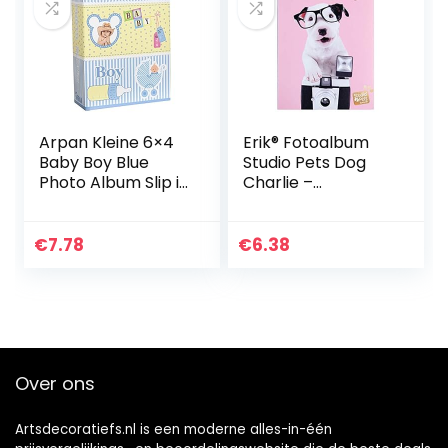
Arpan Kleine 6×4
Erik® Fotoalbum
Baby Boy Blue
Studio Pets Dog
Photo Album Slip in
Charlie –
Case Storage
Insteekalbum voor
Album voor 100
36 fotos
foto’s – Ideaal
€
7.78
€
6.38
cadeau
Over ons
Artsdecoratiefs.nl is een moderne alles-in-één