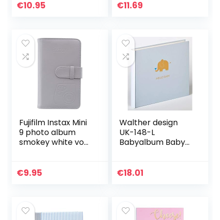
100 fotos
grote munt
€
10.95
€
11.69
Fujifilm Instax Mini
Walther design
9 photo album
UK-148-L
smokey white voor
Babyalbum Baby
Instax Mini foto’s
Animal, Blau, 25×28
Smokey wit
cm
€
9.95
€
18.01