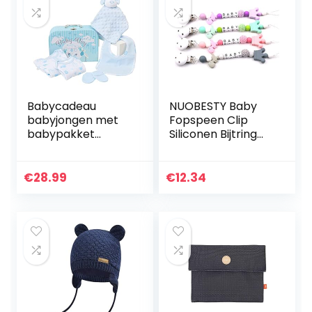
Babycadeau
NUOBESTY Baby
babyjongen met
Fopspeen Clip
babypakket
Siliconen Bijtring
jongen,
Kralen Binky
pasgeboren setje
Houder Tandjes
jongen inclusief
Speelgoed Voor
€
28.99
€
12.34
dekbed,
Meisjes Jongens
rompertje, pyjama,
Soothie…
katoenen…