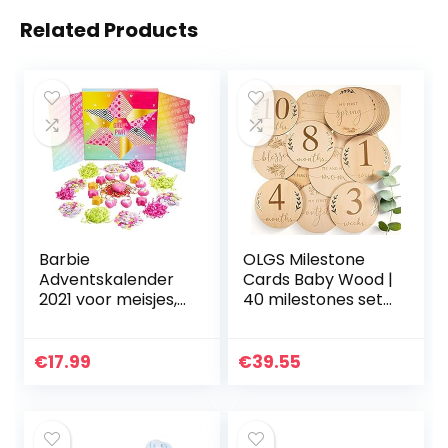
Related Products
Barbie
OLGS Milestone
Adventskalender
Cards Baby Wood |
2021 voor meisjes,
40 milestones set
25 badbommen
incl. tas | Birth
voor kinderen,
Announcement
Bath Bomb
Wood Discs Card,
€
17.99
€
39.55
adventskalender
Hello World Laser…
voor kinderen