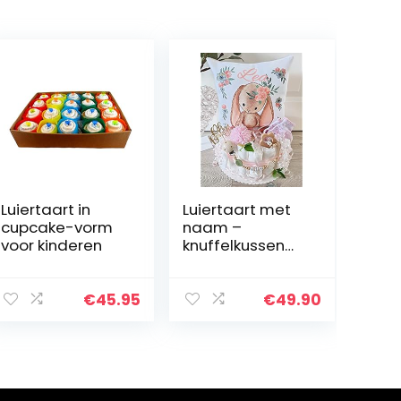
Luiertaart in
Luiertaart met
cupcake-vorm
naam –
voor kinderen
knuffelkussen
haas I
fopspeenketting
& grijpling –
€
45.95
€
49.90
cadeau,
babyshower,
geboorte of
doop + op…