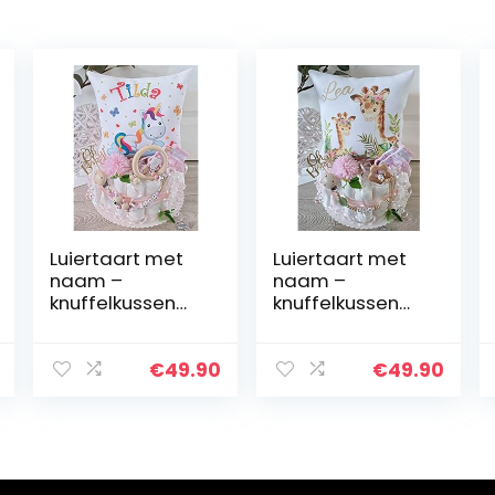
Luiertaart met
Luiertaart met
naam –
naam –
knuffelkussen
knuffelkussen
eenhoorn I
Giraffe I
fopspeenketting
fopspeenketting
& grijpling –
& grijpling –
€
49.90
€
49.90
cadeau,
cadeau,
babyshower,
babyshower,
geboorte of
geboorte of
doop + op…
doop + op…