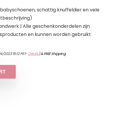
 babyschoenen, schattig knuffeldier en vele
tbeschrijving)
ndwerk | Alle geschenkonderdelen zijn
eitsproducten en kunnen worden gebruikt
04/2023 15:12 PST-
Details
)
&
FREE Shipping
.
RT