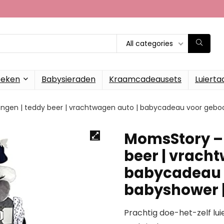
All categories
oeken
Babysieraden
Kraamcadeausets
Luierta
jongen | teddy beer | vrachtwagen auto | babycadeau voor gebo
MomsStory – l
beer | vrach
babycadeau 
babyshower |
Prachtig doe-het-zelf lu