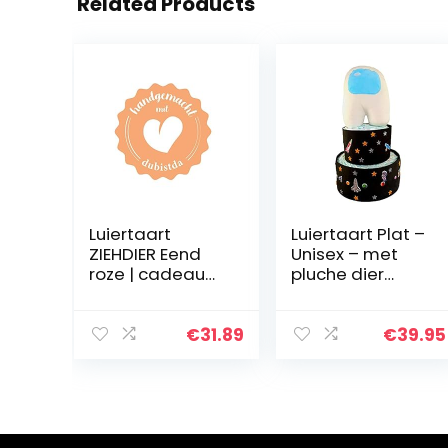
Related Products
Luiertaart
Luiertaart Plat –
ZIEHDIER Eend
Unisex – met
roze | cadeau
pluche dier
voor geboorte
Astro Robot
babyshower | 2
Among
verdiepingen |
€
31.89
€
39.95
21-delig