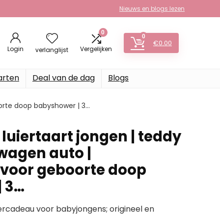
Nieuws en blogs lezen
0
0
€
0.00
Login
Vergelijken
verlanglijst
arten
Deal van de dag
Blogs
orte doop babyshower | 3…
uiertaart jongen | teddy
twagen auto |
voor geboorte doop
 3…
iercadeau voor babyjongens; origineel en