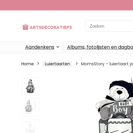
Search
for:
Aandenkens
Albums, fotolijsten en dagb
Home
Luiertaarten
MomsStory – luiertaart 