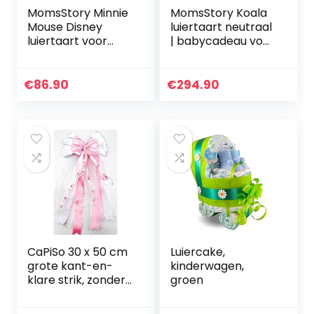
MomsStory Minnie
MomsStory Koala
Mouse Disney
luiertaart neutraal
luiertaart voor
| babycadeau voor
meisjes,
geboorte doop
babycadeau voor
babyshower | 3
geboorte, doop,
verdiepingen
€
86.90
€
294.90
babyshower, 1
(grijs) XXL groot |
verdieping (roze…
met…
CaPiSo 30 x 50 cm
Luiercake,
grote kant-en-
kinderwagen,
klare strik, zonder
groen
knutselen, satijnen
strik, verjaardag,