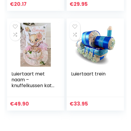
luiertaart
€
20.17
€
29.95
fopspeen…
Luiertaart met
Luiertaart trein
naam –
knuffelkussen kat I
fopspeenketting &
grijpling – cadeau,
babyshower,
€
49.90
€
33.95
geboorte of doop
+ op…