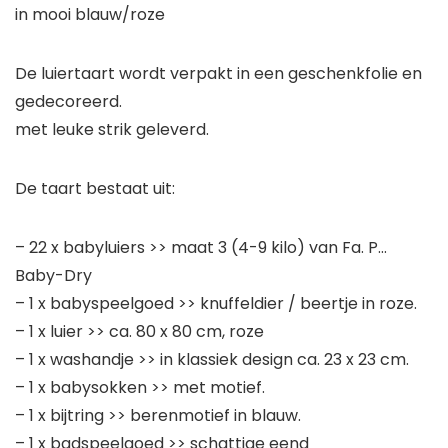
in mooi blauw/roze
De luiertaart wordt verpakt in een geschenkfolie en
gedecoreerd.
met leuke strik geleverd.
De taart bestaat uit:
– 22 x babyluiers >> maat 3 (4-9 kilo) van Fa. P…
Baby-Dry
– 1 x babyspeelgoed >> knuffeldier / beertje in roze.
– 1 x luier >> ca. 80 x 80 cm, roze
– 1 x washandje >> in klassiek design ca. 23 x 23 cm.
– 1 x babysokken >> met motief.
– 1 x bijtring >> berenmotief in blauw.
– 1 x badspeelgoed >> schattige eend