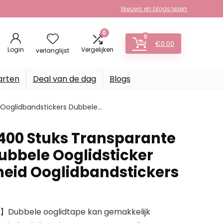
Nieuws en blogs lezen
0
0
€
0.00
Login
Vergelijken
verlanglijst
arten
Deal van de dag
Blogs
d Ooglidbandstickers Dubbele…
400 Stuks Transparante
Dubbele Ooglidsticker
eid Ooglidbandstickers
】Dubbele ooglidtape kan gemakkelijk