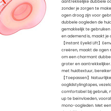
aantrekkelijke dubbele o
zonder je zorgen te make
ogen droog zijn voor gebr
dubbele oogleden de huid 
gemakkelijk te gebruike
en ademend is, maakt je c
【Instant Eyelid Lift】Eenvo
creëren, maakt de ogen m
om een ​​charmant dubbe
groter en aantrekkelijker
met huidtextuur, bereike
【Toepassen】Natuurlijke
ooglidstylingtapes, veze
comfortabel bij gebruik, 
up te beïnvloeden, vooral
mono-oogleden. Met een 