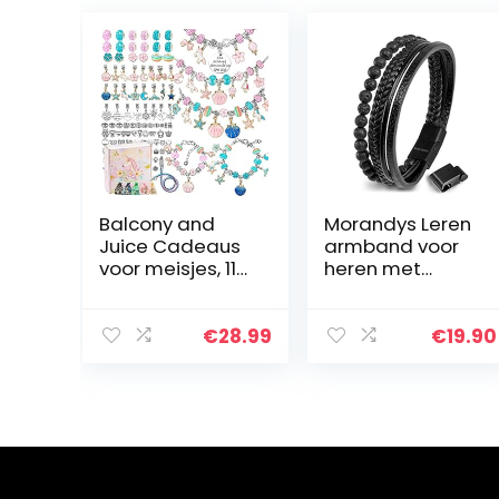
Balcony and
Morandys Leren
Juice Cadeaus
armband voor
voor meisjes, 112
heren met
stuks, set
lavasteen |
bedelarmbande
Armband
n, doe-het-zelf-
diffuser
€
28.99
€
19.90
armbanden
etherische olie
voor meisjes,
aromatherapie |
knutselset…
Damesarmban
d met…