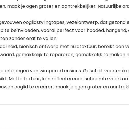
n, maak je ogen groter en aantrekkelijker. Natuurlijke o
ouwen ooglidstylingtapes, vezelontwerp, dat gezond en
up te beïnvloeden, vooral perfect voor hooded, hangend, 
tten zonder eraf te vallen.
arheid, bionisch ontwerp met huidtextuur, bereikt een v
aard, gemakkelijk te repareren, gemakkelijk te maken na
t aanbrengen van wimperextensions. Geschikt voor mak
ruikt. Matte textuur, kan reflecterende schaamte voorko
wen ooglid te creëren, maak je ogen groter en aantrekke