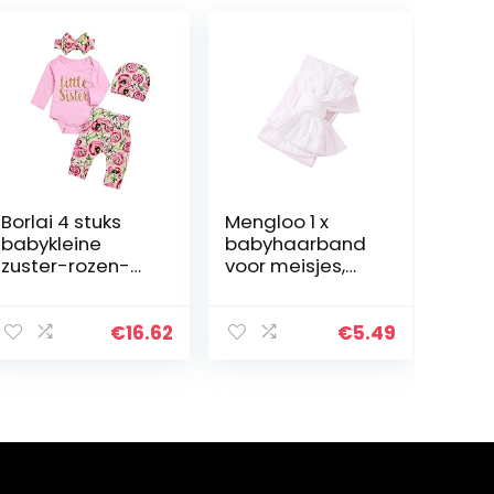
Borlai 4 stuks
Mengloo 1 x
babykleine
babyhaarband
zuster-rozen-
voor meisjes,
uitrusting
haaraccessoire
speelpak +
s, nylon,
broek +
elastisch,
€
16.62
€
5.49
hoofdband +
babyhoofdband
beanie
, brede
haarband met
strik voor…