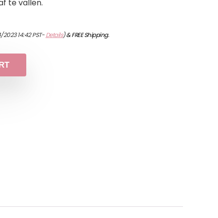
af te vallen.
/2023 14:42 PST-
Details
)
&
FREE Shipping
.
RT