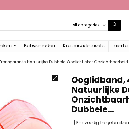
All categories
oeken
Babysieraden
Kraamcadeausets
Luierta
Transparante Natuurlijke Dubbele Ooglidsticker Onzichtbaarhei
Ooglidband, 
Natuurlijke 
Onzichtbaarh
Dubbele…
【Eenvoudig te gebruiken