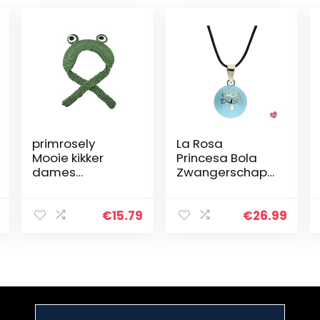
primrosely
La Rosa
Mooie kikker
Princesa Bola
dames
Zwangerschaps
gebreide muts
ketting Tree of
schattige
Life – Wit
pluche kikker
€
15.79
€
26.99
muts sjaal muts
oren winter
skimuts
hoofddeksel…