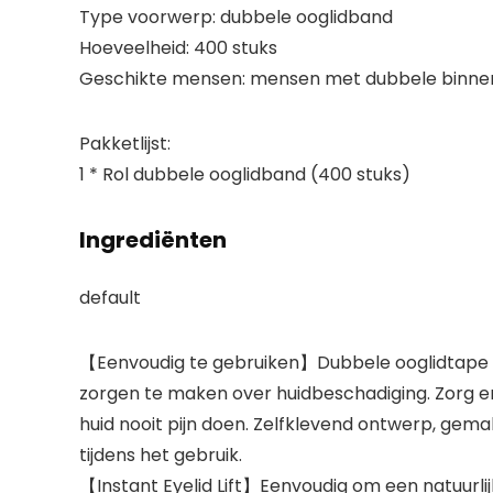
Type voorwerp: dubbele ooglidband
Hoeveelheid: 400 stuks
Geschikte mensen: mensen met dubbele binnen
Pakketlijst:
1 * Rol dubbele ooglidband (400 stuks)
Ingrediënten
default
【Eenvoudig te gebruiken】Dubbele ooglidtape ka
zorgen te maken over huidbeschadiging. Zorg er
huid nooit pijn doen. Zelfklevend ontwerp, gem
tijdens het gebruik.
【Instant Eyelid Lift】Eenvoudig om een ​​natuurl