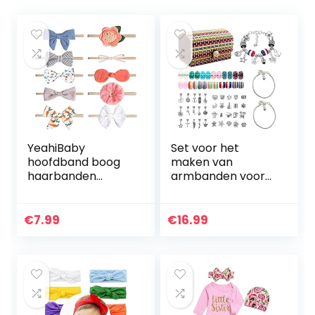
YeahiBaby
Set voor het
hoofdband boog
maken van
haarbanden
armbanden voor
haaraccessoires 10
meisjes, 68-delige
stuks leuke baby
sieradenset met
stretchy haarband
parels voor
€
7.99
€
16.99
haaraccessoires
armbanden,
voor baby’s
knutselwerk,
cadeau voor…