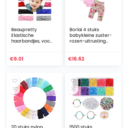
Beaupretty
Borlai 4 stuks
Elastische
babykleine zuster-
haarbandjes, voor
rozen-uitrusting
baby‘s, 6 stuks,
speelpak + broek
voor baby‘s (wit +
+ hoofdband +
oranje + roze +
beanie
€
9.01
€
16.62
rood + geel + roze)
21 * 7…
20 stuks nylon
1500 stuks