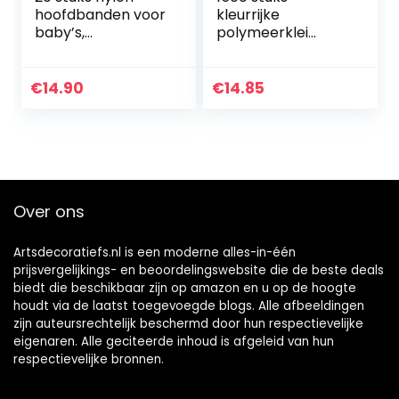
hoofdbanden voor
kleurrijke
baby’s,
polymeerklei
pasgeborenen,
kralen, 500 stuks
peuters, kinderen,
gouden
20 stuks
afstandsparels,
€
14.90
€
14.85
150 stuks smiley-
parels, 100 stuks…
Over ons
Artsdecoratiefs.nl is een moderne alles-in-één
prijsvergelijkings- en beoordelingswebsite die de beste deals
biedt die beschikbaar zijn op amazon en u op de hoogte
houdt via de laatst toegevoegde blogs. Alle afbeeldingen
zijn auteursrechtelijk beschermd door hun respectievelijke
eigenaren. Alle geciteerde inhoud is afgeleid van hun
respectievelijke bronnen.