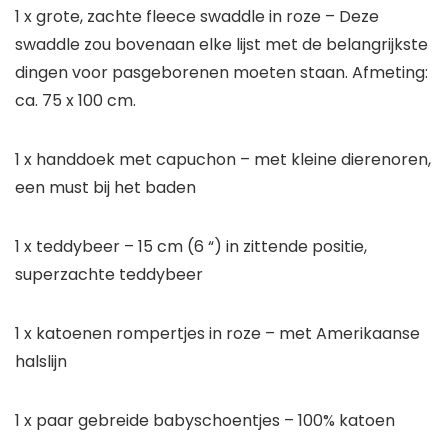
1 x grote, zachte fleece swaddle in roze
– Deze
swaddle zou bovenaan elke lijst met de belangrijkste
dingen voor pasgeborenen moeten staan.
Afmeting:
ca. 75 x 100 cm.
1 x handdoek met capuchon
– met kleine dierenoren,
een must bij het baden
1 x teddybeer
– 15 cm (6 “) in zittende positie,
superzachte teddybeer
1 x katoenen rompertjes in roze
– met Amerikaanse
halslijn
1 x paar gebreide babyschoentjes
– 100% katoen