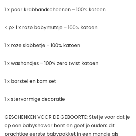
1 x paar krabhandschoenen
– 100% katoen
< p>
1 x roze babymutsje
– 100% katoen
1 x roze slabbetje
– 100% katoen
1 x washandjes
– 100% zero twist katoen
1 x borstel en kam set
1 x stervormige decoratie
GESCHENKEN VOOR DE GEBOORTE: Stel je voor dat je
op een babyshower bent en geef je ouders dit
prachtige eerste babypakket in een mandje als