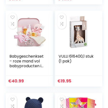
Decoratieve…
Babygeschenkset
VULLI 616400,1 stuk
– roze mand vol
(1 pak)
babyproducten in
een babymeisje
aandenkendoos
€
40.99
€
19.95