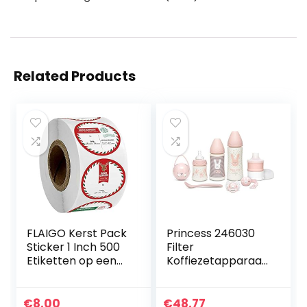
Related Products
FLAIGO Kerst Pack
Princess 246030
Sticker 1 Inch 500
Filter
Etiketten op een
Koffiezetapparaat
rol Verschillende
Compact 8 – 0,75
Design Patroon
L – 600 W,8
Ronde Etiketten
Stukken
€
8.00
€
48.77